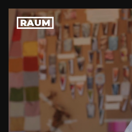
Dit is RAUM
Ons team
Vacatures
RAUM
Organisatie
Meehelpen?
ZAKELIJK
Vergaderlocatie
Rondleidingen
Workshops
Catering