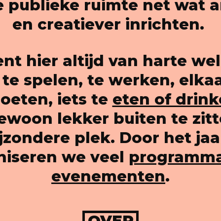
 publieke ruimte net wat 
en creatiever inrichten.
ent hier altijd van harte we
te spelen, te werken, elkaa
eten, iets te
eten of drin
woon lekker buiten te zit
jzondere plek. Door het ja
niseren we veel
programma
evenementen
.
OVER