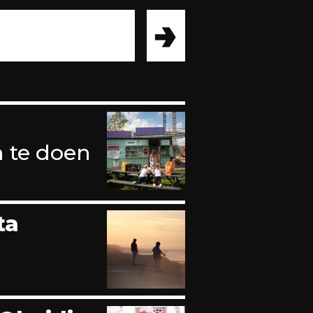
→
m te doen
ta