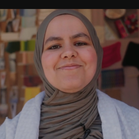
Plan je bezoek
Nu bij RAUM
Wijkrestaurant
Jouw event bij RAUM
Toegankelijkheid
Pleinotheek
SHOP
PARTNERS
Digitale winkel
Moestuin
Berlijnplein