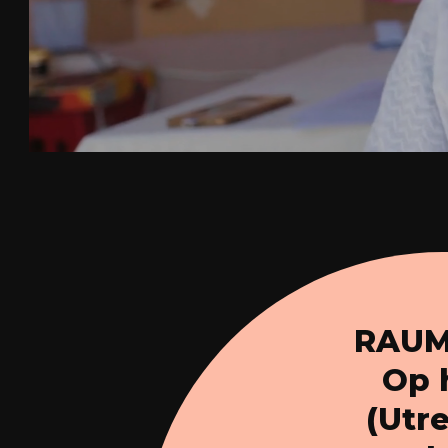
RAUM 
Op h
(Utre