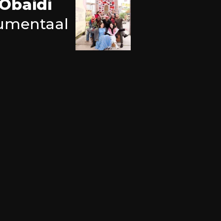
 Obaidi
umentaal