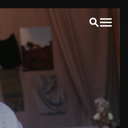
LS
Creative placemaking
Raum Lab
CONTACT
Bereik ons