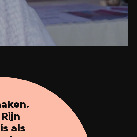
maken.
 Rijn
is als