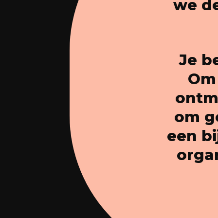
we de
Je b
Om 
ontmo
om ge
een bi
orga