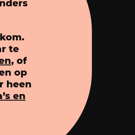
anders
lkom.
r te
ken
, of
ten op
ar heen
’s en