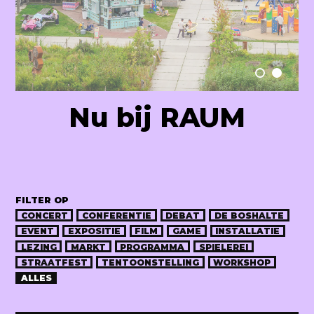
Raum Lab
Nu bij RAUM
FILTER OP
CONCERT
CONFERENTIE
DEBAT
DE BOSHALTE
EVENT
EXPOSITIE
FILM
GAME
INSTALLATIE
LEZING
MARKT
PROGRAMMA
SPIELEREI
STRAATFEST
TENTOONSTELLING
WORKSHOP
ALLES