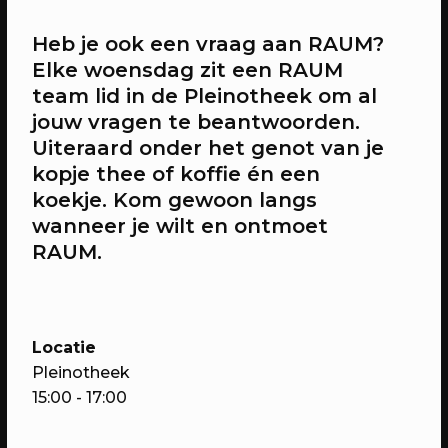
14/08/2026
FILM
Heb je ook een vraag aan RAUM?
Brommerbios - Lost in Translation
Elke woensdag zit een RAUM
Bijzondere films met bijzondere
team lid in de Pleinotheek om al
gasten
jouw vragen te beantwoorden.
Uiteraard onder het genot van je
kopje thee of koffie én een
koekje. Kom gewoon langs
wanneer je wilt en ontmoet
RAUM.
Locatie
Pleinotheek
16/08/2026
SPIELEREI
15:00 - 17:00
Spielerei - voor jong en oud
Het plein verandert in één grote