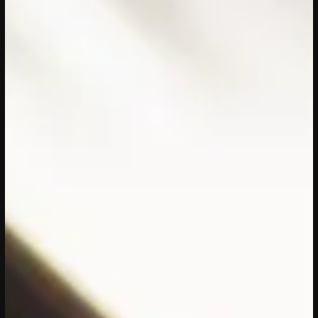
03/08/2026
- 31/12/2026
PROGRAMMA
Powerhouse bij RAUM
RAUM presenteert bijzondere
creatieve Utrechters in het
Makershuis