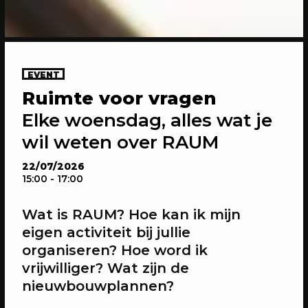
12/08/2026
EVENT
EVENT
Ruimte voor vragen
Ruimte voor vragen
Elke woensdag, alles wat je wil weten
Elke woensdag, alles wat je
over RAUM
wil weten over RAUM
22/07/2026
15:00
- 17:00
Wat is RAUM? Hoe kan ik mijn
eigen activiteit bij jullie
organiseren? Hoe word ik
vrijwilliger? Wat zijn de
nieuwbouwplannen?