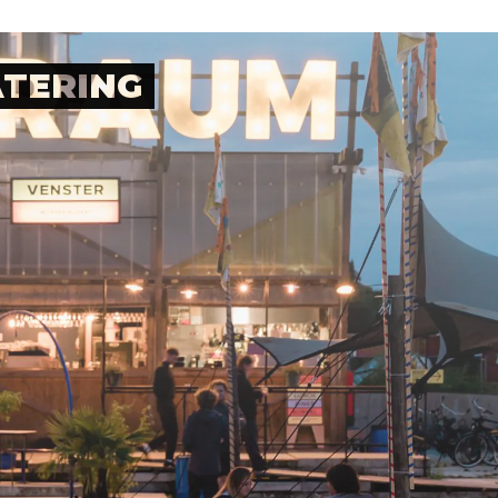
Plan je bezoek
Nu bij RAUM
Wijkrestaurant
Jouw event bij RAUM
Toegankelijkheid
Pleinotheek
TERING
SHOP
PARTNERS
Digitale winkel
Moestuin
Berlijnplein