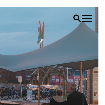
LS
Creative placemaking
Raum Lab
CONTACT
Bereik ons