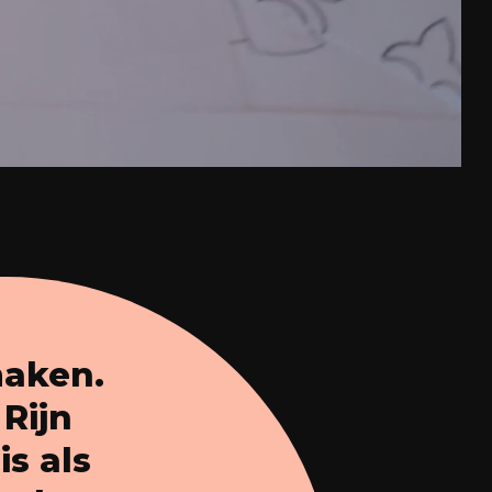
maken.
 Rijn
is als