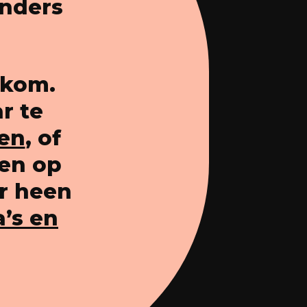
anders
lkom.
r te
ken
, of
ten op
ar heen
’s en