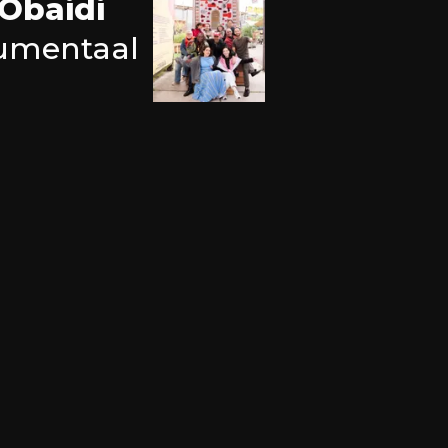
 Obaidi
umentaal