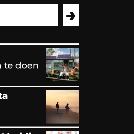
→
m te doen
ta