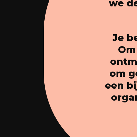
we de
Je b
Om 
ontmo
om ge
een bi
orga