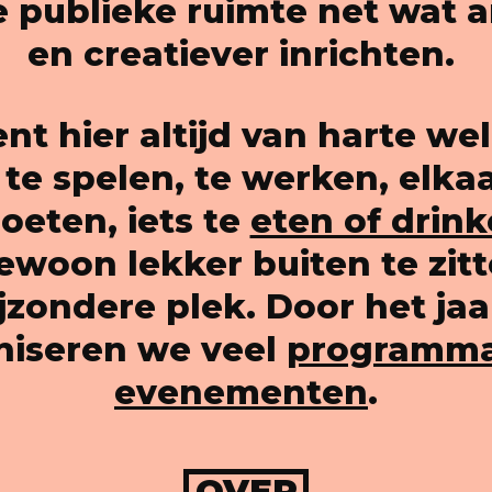
 publieke ruimte net wat 
en creatiever inrichten.
ent hier altijd van harte we
te spelen, te werken, elkaa
eten, iets te
eten of drin
woon lekker buiten te zit
jzondere plek. Door het ja
niseren we veel
programma
evenementen
.
OVER