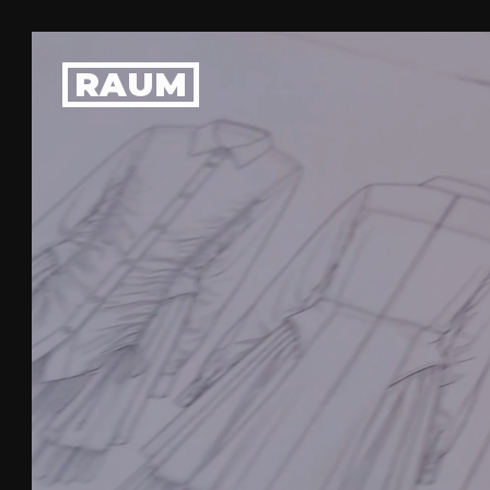
Dit is RAUM
Ons team
Vacatures
RAUM
Organisatie
Meehelpen?
ZAKELIJK
Vergaderlocatie
Rondleidingen
Workshops
Catering