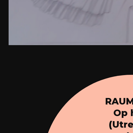
RAUM 
Op h
(Utre