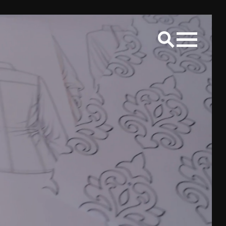
LS
Creative placemaking
Raum Lab
CONTACT
Bereik ons