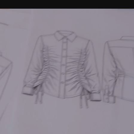
Plan je bezoek
Nu bij RAUM
Wijkrestaurant
Jouw event bij RAUM
Toegankelijkheid
Pleinotheek
SHOP
PARTNERS
Digitale winkel
Moestuin
Berlijnplein