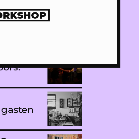
ORKSHOP
 weten
ors!
 gasten