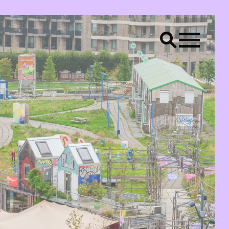
LS
Creative placemaking
Raum Lab
CONTACT
Bereik ons