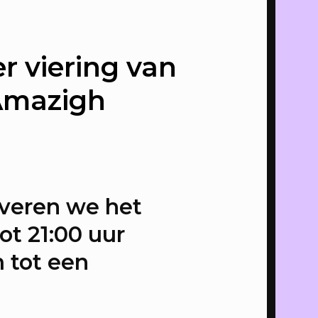
→
r viering van
Amazigh
LTE
IE
overen we het
P
ALLES
tot 21:00 uur
 tot een