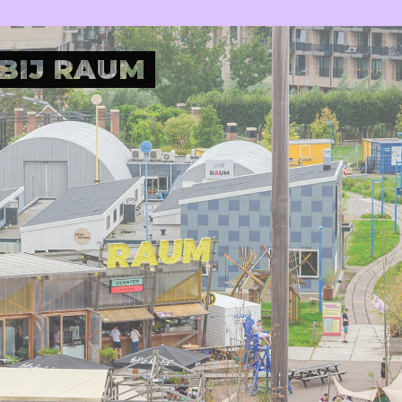
Plan je bezoek
Nu bij RAUM
Wijkrestaurant
Jouw event bij RAUM
Toegankelijkheid
Pleinotheek
BIJ RAUM
SHOP
PARTNERS
Digitale winkel
Moestuin
Berlijnplein