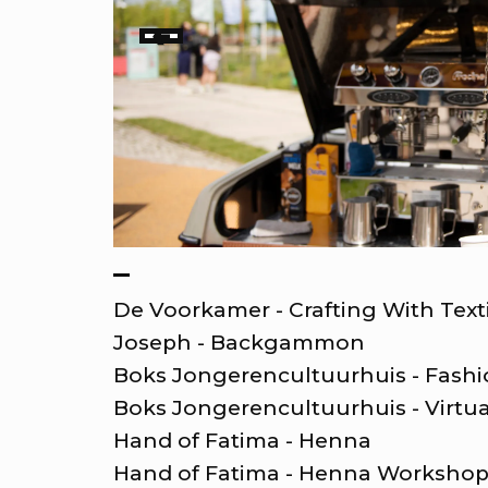
Dabke Night 16:00 - 17:30
←
DJ Nesstybeats 17:30 - 18:30
imte voor vragen
Respect Your Culture 18:30 - 18:45
ke woensdag, alles wat je wil
DJ Salimalaikum 18:45 - 19:30
Aïta Mon Amour 19:30 - 20:30
er RAUM
Podium wordt gehost door: Nora 
ommerbios - Lost in Transl
jzondere films met bijzondere
–
De Voorkamer - Crafting With Text
Joseph - Backgammon
ielerei - voor jong en oud
Boks Jongerencultuurhuis - Fashi
t plein verandert in één grote
Boks Jongerencultuurhuis - Virtua
Hand of Fatima - Henna
eeltuin!
Hand of Fatima - Henna Workshops 