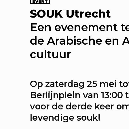
EVENT
rommerbios - Kajillionaire
SOUK Utrecht
Een evenement te
de Arabische en 
cultuur
P
CONCERT
CONFERENTIE
DEBAT
DE BOSHA
EVENT
EXPOSITIE
FILM
GAME
INSTALLAT
LEZING
MARKT
PROGRAMMA
SPIELEREI
Op zaterdag 25 mei t
STRAATFEST
TENTOONSTELLING
WORKSHO
Berlijnplein van 13:00 
voor de derde keer om
levendige souk!
einotheek