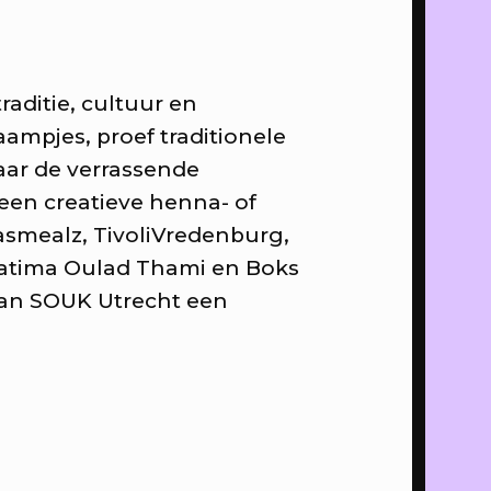
m te doen
aditie, cultuur en
ta
ampjes, proef traditionele
aar de verrassende
en creatieve henna- of
smealz, TivoliVredenburg,
Fatima Oulad Thami en Boks
 Obaidi
an SOUK Utrecht een
umentaal
 en