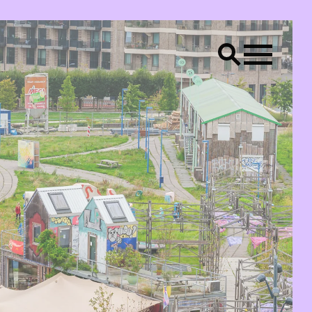
LS
Creative placemaking
Raum Lab
CONTACT
Bereik ons