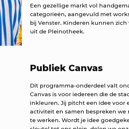
Een gezellige markt vol handgema
liseer jouw idee op ons plein.
categorieën, aangevuld met work
bij Venster. Kinderen kunnen zich
werhouse bij RAUM
uit de Pleinotheek.
UM presenteert bijzondere cr
rechters in het Makershuis
ommerbios - Kajillionaire
Publiek Canvas
jzondere films met bijzondere
Dit programma-onderdeel valt ond
Canvas is voor iedereen die de sta
inkleuren. Jij pitcht een idee voor
ielerei x Pop-Up Hondencl
activiteit en samen bespreken w
n gezellige meet-up voor alle
te werken. Wordt je idee goedgek
ndenliefhebbers
sleutel tot ons plein, delen we o