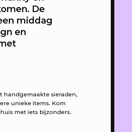
m te doen
omen. De
 een middag
ign en
ta
 met
 Obaidi
umentaal
et handgemaakte sieraden,
dere unieke items. Kom
 huis met iets bijzonders.
 en