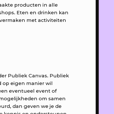
akte producten in alle
shops. Eten en drinken kan
 vermaken met activiteiten
eatieve
 gasten
er Publiek Canvas. Publiek
d op eigen manier wil
 een eventueel event of
ub
e mogelijkheden om samen
eurd, dan geven we je de
nze kennis en ondersteunen