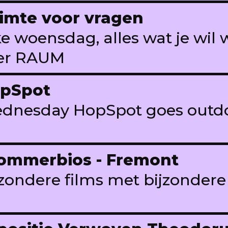
imte voor vragen
ke woensdag, alles wat je wil
er RAUM
pSpot
dnesday HopSpot goes outdo
ommerbios - Fremont
jzondere films met bijzondere