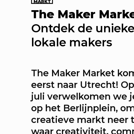
MARKT
rommerbios - Kajillionaire
The Maker Mark
Ontdek de unieke
lokale makers
P
CONCERT
CONFERENTIE
DEBAT
DE BOSHA
The Maker Market kom
EVENT
EXPOSITIE
FILM
GAME
INSTALLAT
LEZING
MARKT
PROGRAMMA
SPIELEREI
eerst naar Utrecht! O
STRAATFEST
TENTOONSTELLING
WORKSHO
juli verwelkomen we 
op het Berlijnplein, o
creatieve markt neer 
einotheek
waar creativiteit, co