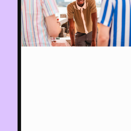
rea
EVENT
03/08/2026
-
Po
31/12/2026
RA
Ut
PROGRAMMA
07/08/2026
Br
Bi
FILM
09/08/2026
Sp
Ee
ho