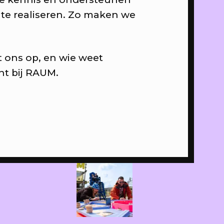
te realiseren. Zo maken we
 weten
 ons op, en wie weet
nt bij RAUM.
ation
 gasten