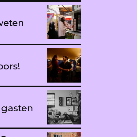
 weten
ors!
 gasten