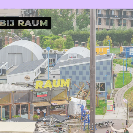
Plan je bezoek
Nu bij RAUM
Wijkrestaurant
Jouw event bij RAUM
Toegankelijkheid
Pleinotheek
BIJ RAUM
SHOP
PARTNERS
Digitale winkel
Moestuin
Berlijnplein