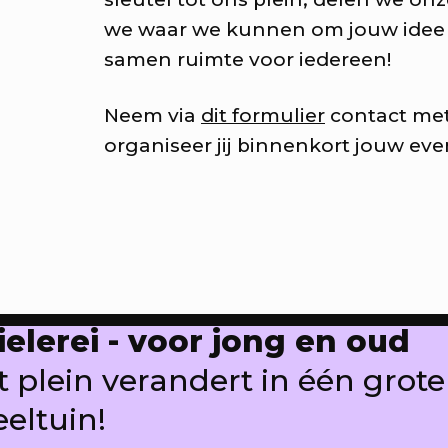
we waar we kunnen om jouw idee 
imte voor vragen
samen ruimte voor iedereen!
ke woensdag, alles wat je wil
Neem via
dit formulier
contact met
er RAUM
organiseer jij binnenkort jouw eve
ommerbios - Lost in Transl
jzondere films met bijzondere
ielerei - voor jong en oud
t plein verandert in één grote
eeltuin!