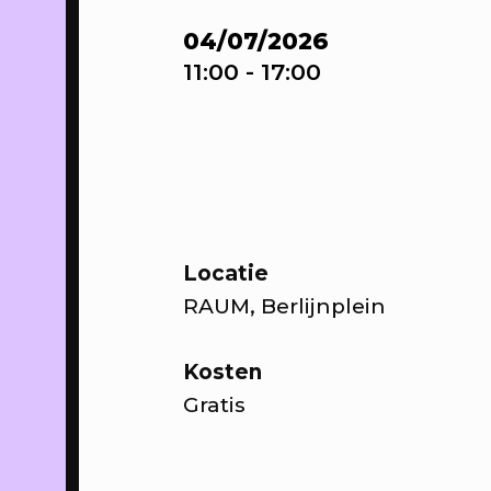
07/08
Film
B
04/07/2026
11:00
- 17:00
FILTER O
Locatie
RAUM, Berlijnplein
Kosten
Gratis
04/04/2026
-
Pl
26/09/2026