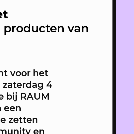
→
et
 producten van
LTE
t voor het
IE
p zaterdag 4
P
ALLES
je bij RAUM
m een
te zetten
mmunity en