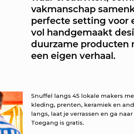
m langs, kies iets leuks uit o
vakmanschap samenk
vier het plein!
perfecte setting voor
vol handgemaakt des
totentoonstelling Dunya Zi
duurzame producten
wered by SOUK Utrecht
een eigen verhaal.
positie Verwoven Yusser al
 Voorkamer vertelt met mon
Snuffel langs 45 lokale makers m
ndkleed hun verhaal
kleding, prenten, keramiek en an
langs, laat je verrassen en ga naar
uw event hier?
Toegang is gratis.
 jij een tof idee? Meld je aan