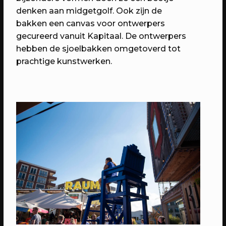
denken aan midgetgolf. Ook zijn de
bakken een canvas voor ontwerpers
gecureerd vanuit Kapitaal. De ontwerpers
hebben de sjoelbakken omgetoverd tot
prachtige kunstwerken.
26/08/2026
EVENT
Ruimte voor vragen
Elke woensdag, alles wat je wil weten
over RAUM