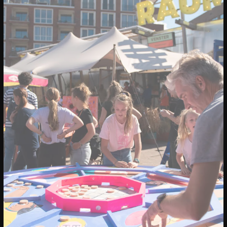
03/08/2026
- 31/12/2026
EVENT
Jouw event hier?
Heb jij een tof idee? Meld je aan en
realiseer jouw idee op ons plein.