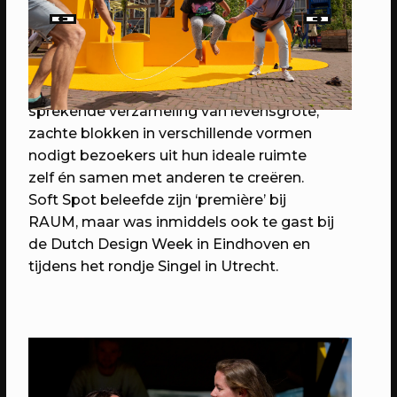
gasten
←
→
Ontwerpersduo Opperclaes ontwikkelde
de mobiele installatie Soft Spot/You can
sit with us in co-creatie met omwonenden
van RAUM. Een tot de verbeelding
sprekende verzameling van levensgrote,
zachte blokken in verschillende vormen
nodigt bezoekers uit hun ideale ruimte
zelf én samen met anderen te creëren.
Soft Spot beleefde zijn ‘première’ bij
RAUM, maar was inmiddels ook te gast bij
de Dutch Design Week in Eindhoven en
16/08/2026
SPIELEREI
tijdens het rondje Singel in Utrecht.
Spielerei - voor jong en oud
Het plein verandert in één grote
speeltuin!