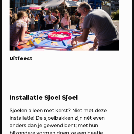
Uitfeest
22/08/2026
STRAATFEST
StraatFest - Dansen op Straat
Met liefde mogelijk gemaakt door De
Eeuwige Jeugd
Installatie Sjoel Sjoel
Sjoelen alleen met kerst? Niet met deze
installatie! De sjoelbakken zijn nét even
anders dan je gewend bent; met hun
bijzondere vormen doen ze een beetje