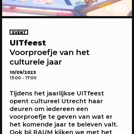
09/08/2026
SPIELEREI
EVENT
Spielerei x Pop-Up Hondenclub
UITfeest
Een gezellige meet-up voor alle
Voorproefje van het
hondenliefhebbers
culturele jaar
10/09/2023
13:00
- 17:00
Tijdens het jaarlijkse UITfeest
opent cultureel Utrecht haar
deuren om iedereen een
voorproefje te geven van wat er
het komende jaar te beleven valt.
Ook bij RAUM kijken we met het