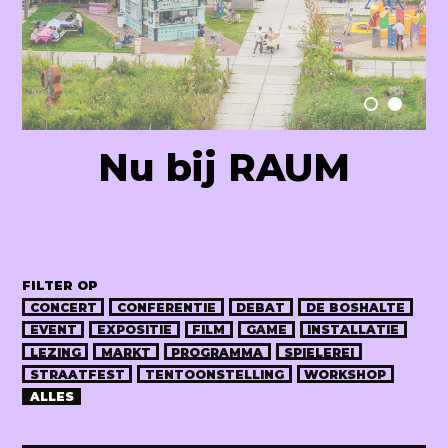
Raum Lab
Nu bij RAUM
FILTER OP
CONCERT
CONFERENTIE
DEBAT
DE BOSHALTE
EVENT
EXPOSITIE
FILM
GAME
INSTALLATIE
LEZING
MARKT
PROGRAMMA
SPIELEREI
STRAATFEST
TENTOONSTELLING
WORKSHOP
ALLES