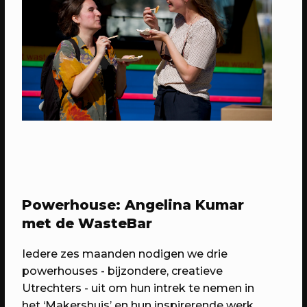
19/08/2026
EVENT
Ruimte voor vragen
Elke woensdag, alles wat je wil weten
over RAUM
Powerhouse: Angelina Kumar
met de WasteBar
Iedere zes maanden nodigen we drie
powerhouses - bijzondere, creatieve
Utrechters - uit om hun intrek te nemen in
het ‘Makershuis’ en hun inspirerende werk