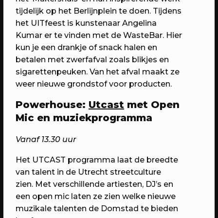
tijdelijk op het Berlijnplein te doen. Tijdens
het UITfeest is kunstenaar Angelina
Kumar er te vinden met de WasteBar. Hier
kun je een drankje of snack halen en
19/08/2026
EVENT
betalen met zwerfafval zoals blikjes en
sigarettenpeuken. Van het afval maakt ze
HopSpot
weer nieuwe grondstof voor producten.
Wednesday HopSpot goes outdoors!
Powerhouse:
Utcast
met Open
Mic en m
uziekprogramma
Vanaf 13.30 uur
Het UTCAST programma laat de breedte
van talent in de Utrecht streetculture
zien. Met verschillende artiesten, DJ’s en
een open mic laten ze zien welke nieuwe
muzikale talenten de Domstad te bieden