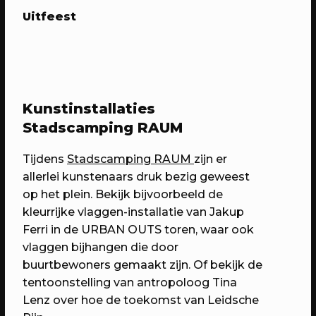
Uitfeest
28/08/2026
FILM
Brommerbios - Presque
Bijzondere films met bijzondere
gasten
Kunstinstallaties
Stadscamping RAUM
Tijdens
Stadscamping RAUM
zijn er
allerlei kunstenaars druk bezig geweest
op het plein. Bekijk bijvoorbeeld de
kleurrijke vlaggen-installatie van Jakup
Ferri in de URBAN OUTS toren, waar ook
vlaggen bijhangen die door
buurtbewoners gemaakt zijn. Of bekijk de
tentoonstelling van antropoloog Tina
29/08/2026
STRAATFEST
Lenz over hoe de toekomst van Leidsche