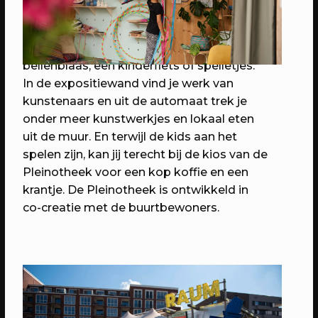
ouderen vertellen met monumentaal
Speelotheek is op het Berlijnplein nu de
wandkleed hun verhaal
Pleinotheek te vinden. Hier leen je
bijvoorbeeld jeu de boules ballen,
bellenblaas, een kinderfiets of spelletjes.
In de expositiewand vind je werk van
kunstenaars en uit de automaat trek je
onder meer kunstwerkjes en lokaal eten
uit de muur. En terwijl de kids aan het
spelen zijn, kan jij terecht bij de kios van de
Pleinotheek voor een kop koffie en een
krantje. De Pleinotheek is ontwikkeld in
co-creatie met de buurtbewoners.
22/08/2026
EVENT
End of summer kpop day
Dance performances, random play
dance, photocard trading en meer!