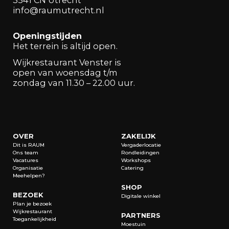
3541 CN Utrecht
info@raumutrecht.nl
Openingstijden
Het terrein is altijd open.
Wijkrestaurant Venster is
open van woensdag t/m
zondag van 11.30 – 22.00 uur.
OVER
ZAKELIJK
Dit is RAUM
Vergaderlocatie
Ons team
Rondleidingen
Vacatures
Workshops
Organisatie
Catering
Meehelpen?
SHOP
BEZOEK
Digitale winkel
Plan je bezoek
Wijkrestaurant
PARTNERS
Toegankelijkheid
Moestuin