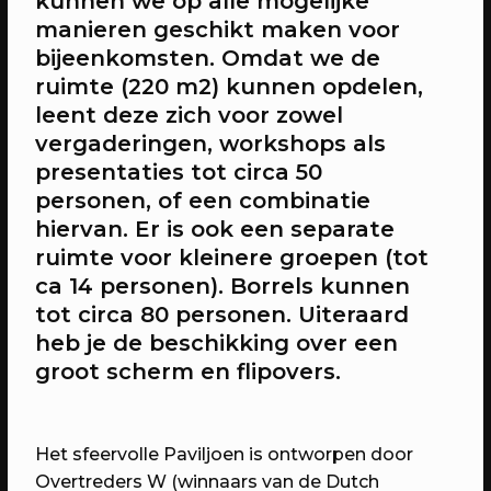
kunnen we op alle mogelijke
manieren geschikt maken voor
bijeenkomsten. Omdat we de
Je gasten zijn bij RAUM meteen uit hun
ruimte (220 m2) kunnen opdelen,
dagelijkse sfeer en de creativiteit kan gaan
stromen. We hebben verschillende ruimtes
leent deze zich voor zowel
beschikbaar, elk met hun eigen karakter en
vergaderingen, workshops als
allemaal ingericht op comfortabel
presentaties tot circa 50
vergaderen in een bijzondere setting.
personen, of een combinatie
hiervan. Er is ook een separate
ruimte voor kleinere groepen (tot
VIER JE PERSONEELSSFEEST BIJ
ca 14 personen). Borrels kunnen
RAUM
tot circa 80 personen. Uiteraard
Of ben je op zoek naar een originele locatie
heb je de beschikking over een
voor jullie personeelsfeest deze zomer? Vier
groot scherm en flipovers.
het bij RAUM.
Stel je voor: een zonnig plein, goede muziek
Het sfeervolle Paviljoen is ontworpen door
en heerlijk eten met je collega’s — alsof je
Overtreders W (winnaars van de Dutch