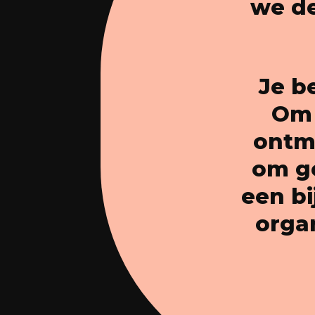
we de
Je b
Om 
ontmo
om ge
een bi
orga