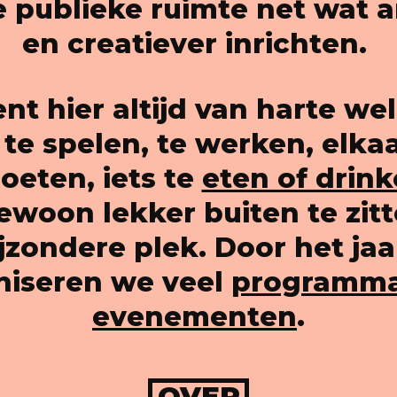
 publieke ruimte net wat 
en creatiever inrichten.
ent hier altijd van harte we
te spelen, te werken, elkaa
eten, iets te
eten of drin
woon lekker buiten te zit
jzondere plek. Door het ja
niseren we veel
programma
evenementen
.
OVER