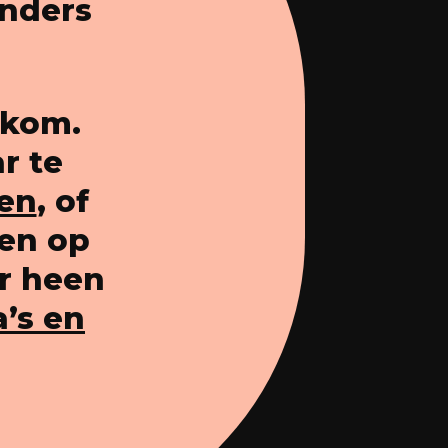
anders
lkom.
r te
ken
, of
ten op
ar heen
’s en