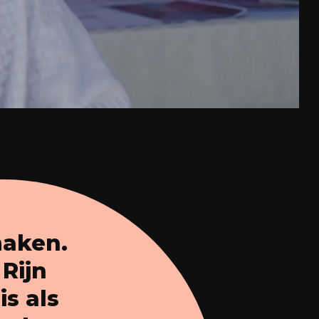
maken.
 Rijn
is als