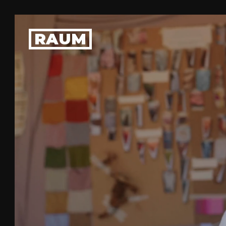
Dit is RAUM
Ons team
Vacatures
RAUM
Organisatie
Meehelpen?
ZAKELIJK
Vergaderlocatie
Rondleidingen
Workshops
Catering