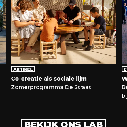
ARTIKEL
E
Co-creatie als sociale lijm
W
Zomerprogramma De Straat
B
b
BEKIJK ONS LAB