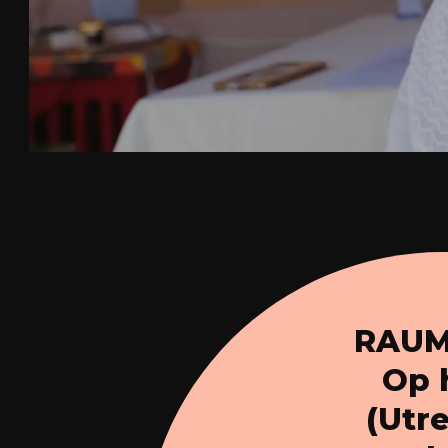
RAUM 
Op h
(Utre