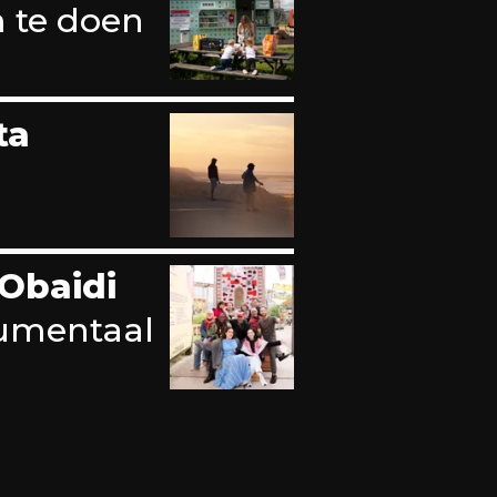
m te doen
ta
 Obaidi
umentaal