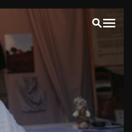
LS
Creative placemaking
Raum Lab
CONTACT
Bereik ons