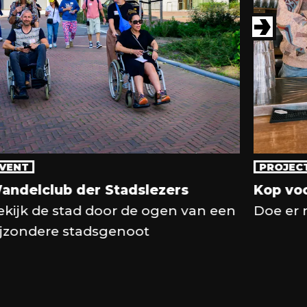
VENT
PROJEC
andelclub der Stadslezers
Kop vo
ekijk de stad door de ogen van een
Doe er 
ijzondere stadsgenoot