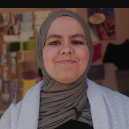
Plan je bezoek
Nu bij RAUM
Wijkrestaurant
Jouw event bij RAUM
Toegankelijkheid
Pleinotheek
SHOP
PARTNERS
Digitale winkel
Moestuin
Berlijnplein