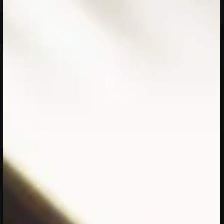
25/07/2026
- 19/08/2026
EXPOSITIE
Expositie Verwoven Yusser al
Obaidi
De Voorkamer vertelt met
monumentaal wandkleed hun
verhaal