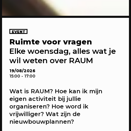
03/08/2026
- 31/12/2026
EVENT
EVENT
Jouw event hier?
Ruimte voor vragen
Heb jij een tof idee? Meld je aan en
Elke woensdag, alles wat je
realiseer jouw idee op ons plein.
wil weten over RAUM
19/08/2026
15:00
- 17:00
Wat is RAUM? Hoe kan ik mijn
eigen activiteit bij jullie
organiseren? Hoe word ik
vrijwilliger? Wat zijn de
nieuwbouwplannen?