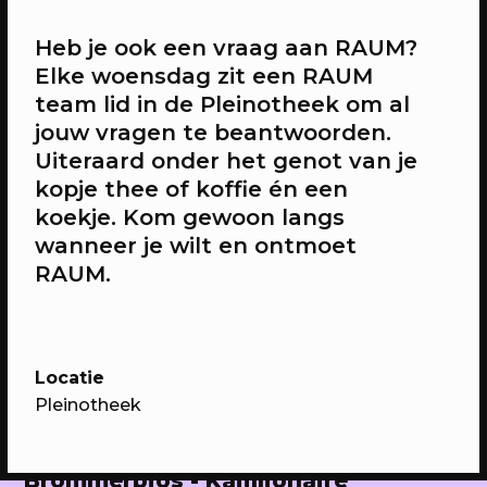
03/08/2026
- 31/12/2026
PROGRAMMA
Heb je ook een vraag aan RAUM?
Powerhouse bij RAUM
Elke woensdag zit een RAUM
RAUM presenteert bijzondere
team lid in de Pleinotheek om al
creatieve Utrechters in het
jouw vragen te beantwoorden.
Makershuis
Uiteraard onder het genot van je
kopje thee of koffie én een
koekje. Kom gewoon langs
wanneer je wilt en ontmoet
RAUM.
Locatie
Pleinotheek
07/08/2026
FILM
Brommerbios - Kajillionaire