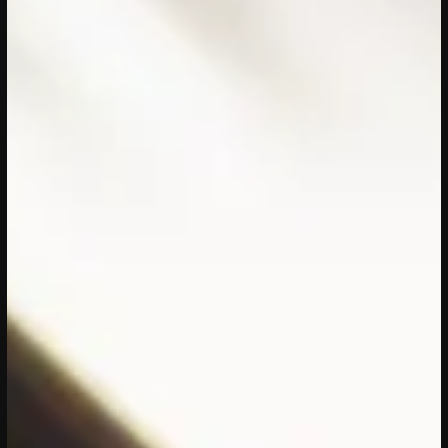
03/08/2026
- 31/12/2026
EVENT
Jouw event hier?
Heb jij een tof idee? Meld je aan en
realiseer jouw idee op ons plein.