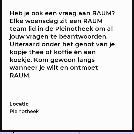
12/08/2026
EVENT
Heb je ook een vraag aan RAUM?
Ruimte voor vragen
Elke woensdag zit een RAUM
Elke woensdag, alles wat je wil weten
team lid in de Pleinotheek om al
over RAUM
jouw vragen te beantwoorden.
Uiteraard onder het genot van je
kopje thee of koffie én een
koekje. Kom gewoon langs
wanneer je wilt en ontmoet
RAUM.
Locatie
Pleinotheek
14/08/2026
FILM
Brommerbios - Lost in Translation
Bijzondere films met bijzondere