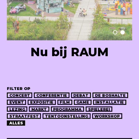
Raum Lab
Nu bij RAUM
FILTER OP
CONCERT
CONFERENTIE
DEBAT
DE BOSHALTE
EVENT
EXPOSITIE
FILM
GAME
INSTALLATIE
LEZING
MARKT
PROGRAMMA
SPIELEREI
STRAATFEST
TENTOONSTELLING
WORKSHOP
ALLES