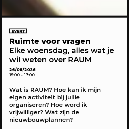
09/08/2026
SPIELEREI
EVENT
Spielerei x Pop-Up Hondenclub
Ruimte voor vragen
Een gezellige meet-up voor alle
Elke woensdag, alles wat je
hondenliefhebbers
wil weten over RAUM
26/08/2026
15:00
- 17:00
Wat is RAUM? Hoe kan ik mijn
eigen activiteit bij jullie
organiseren? Hoe word ik
vrijwilliger? Wat zijn de
nieuwbouwplannen?