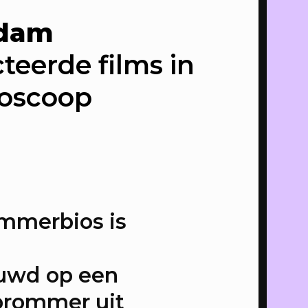
Adam
 van de
teerde films in
t
ioscoop
met Pop-
r
mmerbios is
mer van
uwd op een
brommer uit
vas