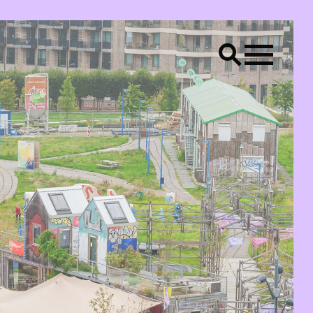
LS
Creative placemaking
Raum Lab
CONTACT
Bereik ons