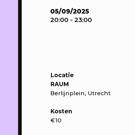
16/04/2023
-
WE
05/09/2025
25/05/2023
20:00
- 23:00
Sa
sta
th
Up
Hui
PROGRAMMA
Locatie
RAUM
16/04/2023
WE
Berlijnplein, Utrecht
On
de 
Kosten
PROGRAMMA
€10
20/04/2023
Sp