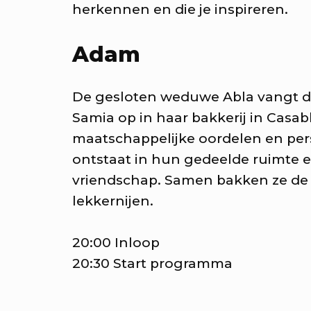
n avond vol verrassingen met
herkennen en die je inspireren.
ste van RAUM
Adam
KEA: Grote Huisraad Veili
De gesloten weduwe Abla vangt 
oor en verkoop toffe spullen 
Samia op in haar bakkerij in Casa
ote Huisraad Veiling met E
maatschappelijke oordelen en pers
mstad.
ontstaat in hun gedeelde ruimte
vriendschap. Samen bakken ze de 
KEA: Huisfeest met Kapita
lekkernijen.
recht!
20:00 Inloop
t muziek van Stranded.fm,
20:30 Start programma
gaSjoelen & nog veel meer.