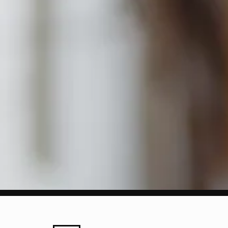
LEZING
MARKT
PROGRAMMA
SPIELEREI
STRAATFEST
TENTOONSTELLING
WORKSHO
etsexpeditie langs creatiev
tspots in Utrecht
t rondleidingen van en gesp
itiatiefnemers
ee bijzondere exposities o
uisgevoel
ots op thuis en Gewoon zijn