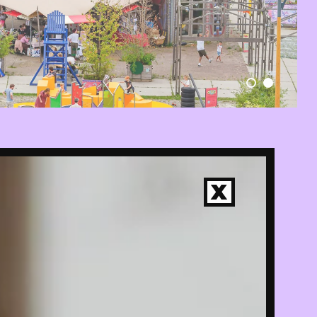
X
LTE
IE