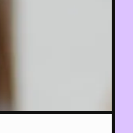
P
ALLES
e
rek met
ver het