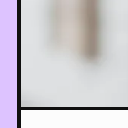
13/04/2023
Fi
ho
Me
in
EVENT
15/04/2023
-
Tw
02/07/2023
th
Tr
EXPOSITIE