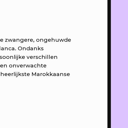
 het
ng
de zwangere, ongehuwde
op de
blanca. Ondanks
mmaus
oonlijke verschillen
 een onverwachte
heerlijkste Marokkaanse
al