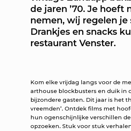
de jaren ’70.
Je hoeft 
er de sprekers van Onze stad,
nemen, wij regelen je 
nvas
Drankjes en snacks kun
sprekken: Onze stad, ons 
restaurant Venster.
er de verdiepende gesprekke
ze stad, ons canvas
rkshops: Onze stad, ons c
Kom elke vrijdag langs voor de me
er de workshops tijdens Onze
arthouse blockbusters en duik in 
bijzondere gasten. Dit jaar is het
s canvas
vreemden’. Ontdek films met hoo
hun ogenschijnlijke verschillen d
jaar RAUM: Vier je mee?
opzoeken. Stuk voor stuk verhalen