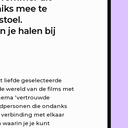
niks mee te
 ons
stoel.
 je halen bij
canvas
n op
anvas
t liefde geselecteerde
 stad,
de wereld van de films met
 thema ‘vertrouwde
fdpersonen die ondanks
e verbinding met elkaar
 waarin je je kunt