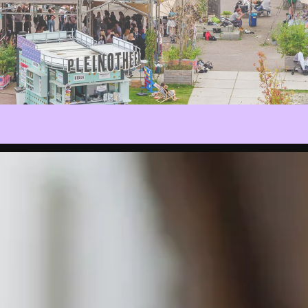
Archief
P
CONCERT
CONFERENTIE
DEBAT
DE BOSHA
EVENT
EXPOSITIE
FILM
GAME
INSTALLAT