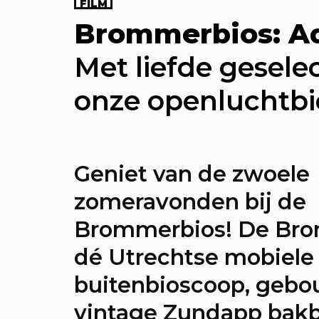
FILM
KEA: Maak mee!
Brommerbios: 
men maken we de huiskamer
Met liefde geselec
d. Met foto-exposities over he
onze openluchtb
uisgevoel, een trendrapport 
 City & elke zondag een ande
sfeest.
Geniet van de zwoele
zomeravonden bij de
KEA Opening: Maak mee!
Brommerbios! De Bro
thulling van de megahuiska
dé Utrechtse mobiele
stad. Met diverse events.
buitenbioscoop, gebo
vintage Zundapp bak
rekers: Onze stad, ons can