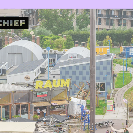
Plan je bezoek
Nu bij RAUM
Wijkrestaurant
Jouw event bij RAUM
Toegankelijkheid
Pleinotheek
CHIEF
SHOP
PARTNERS
Digitale winkel
Moestuin
Berlijnplein