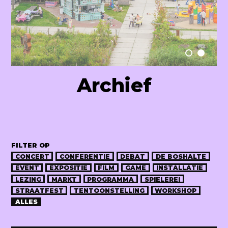
Raum Lab
Archief
FILTER OP
CONCERT
CONFERENTIE
DEBAT
DE BOSHALTE
EVENT
EXPOSITIE
FILM
GAME
INSTALLATIE
LEZING
MARKT
PROGRAMMA
SPIELEREI
STRAATFEST
TENTOONSTELLING
WORKSHOP
ALLES