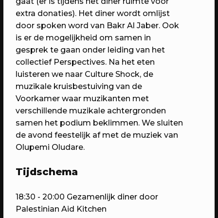
gaat (er is tijdens het diner ruimte voor
6 jaar RAUM: Vier je mee?
extra donaties). Het diner wordt omlijst
Een avond vol verrassingen met het
door spoken word van Bakr Al Jaber. Ook
beste van RAUM
is er de mogelijkheid om samen in
gesprek te gaan onder leiding van het
collectief Perspectives. Na het eten
luisteren we naar Culture Shock, de
muzikale kruisbestuiving van de
Voorkamer waar muzikanten met
verschillende muzikale achtergronden
samen het podium beklimmen. We sluiten
de avond feestelijk af met de muziek van
Olupemi Oludare.
23/04/2023
PROGRAMMA
Tijdschema
WEKEA: Grote Huisraad Veiling
Scoor en verkoop toffe spullen op de
18:30 - 20:00 Gezamenlijk diner door
Grote Huisraad Veiling met Emmaus
Palestinian Aid Kitchen