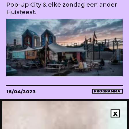
Pop-Up City & elke zondag een ander
Huisfeest.
16/04/2023
PROGRAMMA
WEKEA Opening: Maak mee!
Onthulling van de megahuiskamer
X
van de stad. Met diverse events.