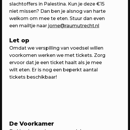
slachtoffers in Palestina. Kun je deze €15
niet missen? Dan ben je alsnog van harte
welkom om mee te eten. Stuur dan even
een mailtje naar
jorne@raumutrecht.nl
Let op
Omdat we verspilling van voedsel willen
voorkomen werken we met tickets. Zorg
ervoor dat je een ticket haalt als je mee
07/05/2023
PROGRAMMA
wilt eten. Er is nog een beperkt aantal
WEKEA: Buurtkamerfeest met de
tickets beschikbaar!
Buurtwerkkamer
Met o.a. lancering Pop Up Plein-o-
theek, wildplukwandeling, zelf kunst
maken, Aanschuifdiner XL & twee
bijzondere exposities over het
thuisgevoel
De Voorkamer