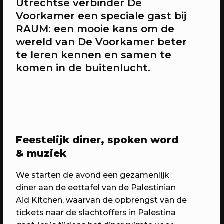
Utrechtse verbinder De
Voorkamer een speciale gast bij
RAUM: een mooie kans om de
20/04/2023
CONFERENTIE
wereld van De Voorkamer beter
Workshops: Onze stad, ons canvas
te leren kennen en samen te
Over de workshops tijdens Onze stad,
komen in de buitenlucht.
ons canvas
Feestelijk diner, spoken word
& muziek
We starten de avond een gezamenlijk
diner aan de eettafel van de Palestinian
Aid Kitchen, waarvan de opbrengst van de
tickets naar de slachtoffers in Palestina
20/04/2023
EVENT