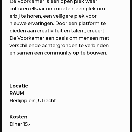
De Voorkamer is een open plek waar
culturen elkaar ontmoeten: een plek om
erbij te horen, een veiligere plek voor
nieuwe ervaringen. Door een platform te
bieden aan creativiteit en talent, creëert
De Voorkamer een basis om mensen met
verschillende achtergronden te verbinden
en samen een community op te bouwen.
14/05/2023
PROGRAMMA
WEKEA: Speelkamerfeest met Kars
Locatie
+ Boom & Nimeto
RAUM
Met o.a. spelen, verkleden, minidisco
Berlijnplein, Utrecht
en de onthulling van het
Straatspeelscherm
Kosten
Diner 15,-