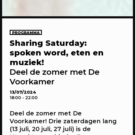
PROGRAMMA
Sharing Saturday:
20/04/2023
CONFERENTIE
spoken word, eten en
Gesprekken: Onze stad, ons canvas
muziek!
Over de verdiepende gesprekken op
Onze stad, ons canvas
Deel de zomer met De
Voorkamer
13/07/2024
18:00
- 22:00
Deel de zomer met De
Voorkamer! Drie zaterdagen lang
(13 juli, 20 juli, 27 juli) is de