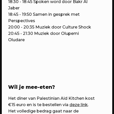
Domstad.
18:30 - 18:45 Spoken word door Bakr Al
Jaber
18:45 - 19:50 Samen in gesprek met
Perspectives
20:00 - 20:35 Muziek door Culture Shock
20:45 - 21:30 Muziek door Olupemi
Oludare
30/04/2023
PROGRAMMA
WEKEA: Huisfeest met Kapitaal
Wil je mee-eten?
Utrecht!
Met muziek van Stranded.fm,
Het diner van Palestinian Aid Kitchen kost
GigaSjoelen & nog veel meer.
€15 euro en is te bestellen via
deze link
.
Het volledige bedrag gaat naar de