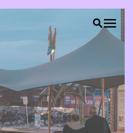
LS
Creative placemaking
Raum Lab
CONTACT
Bereik ons