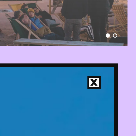
X
LTE
IE