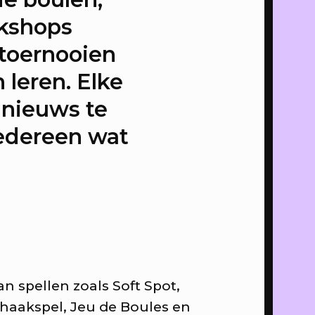
 ons
kshops
toernooien
 leren. Elke
canvas
 nieuws te
n op
edereen wat
anvas
 stad,
n spellen zoals Soft Spot,
chaakspel, Jeu de Boules en