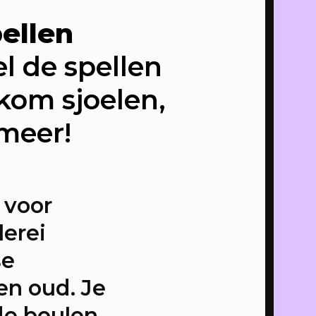
pellen
 van de
l de spellen
t
kom sjoelen,
met Pop-
meer!
r
 voor
lerei
mer van
se
 en oud. Je
vas
de boulen,