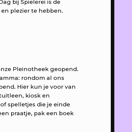
g bij Spielerei is de
en plezier te hebben.
even!
zy Sunday
ei onze Pleinotheek geopend.
gramma: rondom al ons
end. Hier kun je voor van
tuitleen, kiosk en
f spelletjes die je einde
als
een praatje, pak een boek