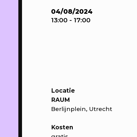
16/04/2023
-
WE
04/08/2024
25/05/2023
13:00
- 17:00
Sa
sta
th
Up
Hui
PROGRAMMA
16/04/2023
WE
Locatie
RAUM
On
Berlijnplein, Utrecht
de 
PROGRAMMA
Kosten
20/04/2023
Sp
gratis