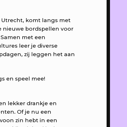
t de
 Utrecht, komt langs met
-o-theek,
e nieuwe bordspellen voor
s! Samen met een
maken,
tures leer je diverse
ndere
opdagen, zij leggen het aan
 Kars +
gs en speel mee!
disco en
en lekker drankje en
eelscherm
nten. Of je nu een
woon zin hebt in een