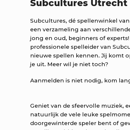
Subcultures Utrecht
KEA: Buurtkamerfeest me
urtwerkkamer
Subcultures, dé spellenwinkel van
t o.a. lancering Pop Up Plein
een verzameling aan verschillend
jong en oud, beginners of expert
ldplukwandeling, zelf kunst 
professionele spelleider van Subcul
nschuifdiner XL & twee bijzo
nieuwe spellen kennen.
Jij komt 
posities over het thuisgevoel
je uit. Meer wil je niet toch?
KEA: Speelkamerfeest met
Aanmelden is niet nodig, kom lan
om & Nimeto
t o.a. spelen, verkleden, mini
Geniet van de sfeervolle muziek, e
 onthulling van het Straatsp
natuurlijk de vele leuke spelmome
doorgewinterde speler bent of ge