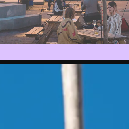
Archief
P
CONCERT
CONFERENTIE
DEBAT
DE BOSHA
EVENT
EXPOSITIE
FILM
GAME
INSTALLAT