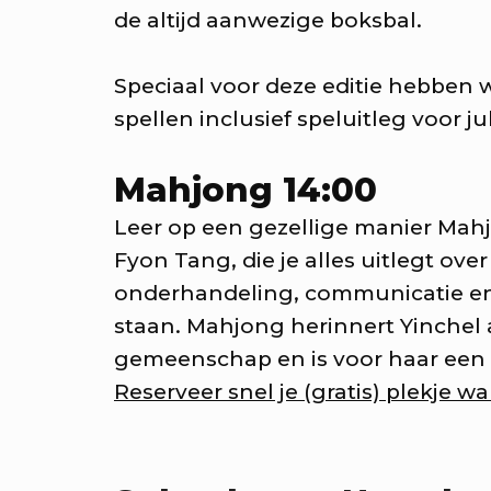
n avond vol verrassingen met
de altijd aanwezige boksbal.
ste van RAUM
Speciaal voor deze editie hebben w
KEA: Grote Huisraad Veili
spellen inclusief speluitleg voor jul
oor en verkoop toffe spullen 
Mahjong 14:00
ote Huisraad Veiling met E
Leer op een gezellige manier Mah
mstad.
Fyon Tang, die je alles uitlegt over
onderhandeling, communicatie e
KEA: Huisfeest met Kapita
staan. Mahjong herinnert Yinchel a
recht!
gemeenschap en is voor haar een 
Reserveer snel je (gratis) plekje wa
t muziek van Stranded.fm,
gaSjoelen & nog veel meer.