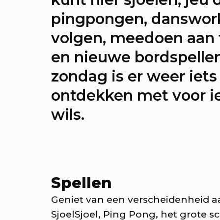
er de sprekers van Onze stad,
pingpongen, danswor
nvas
volgen, meedoen aan 
en nieuwe bordspellen
sprekken: Onze stad, ons 
zondag is er weer iets
er de verdiepende gesprekke
ontdekken met voor i
ze stad, ons canvas
wils.
rkshops: Onze stad, ons c
er de workshops tijdens Onze
s canvas
Spellen
Geniet van een verscheidenheid aa
jaar RAUM: Vier je mee?
SjoelSjoel, Ping Pong, het grote s