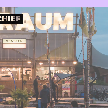
Plan je bezoek
Nu bij RAUM
Wijkrestaurant
Jouw event bij RAUM
Toegankelijkheid
Pleinotheek
CHIEF
SHOP
PARTNERS
Digitale winkel
Moestuin
Berlijnplein