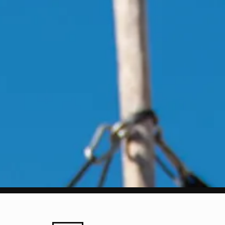
LEZING
MARKT
PROGRAMMA
SPIELEREI
STRAATFEST
TENTOONSTELLING
WORKSHO
etsexpeditie langs creatiev
tspots in Utrecht
t rondleidingen van en gesp
itiatiefnemers
ee bijzondere exposities o
uisgevoel
ots op thuis en Gewoon zijn