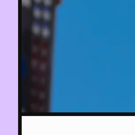
13/04/2023
Fi
ho
Me
in
EVENT
15/04/2023
-
Tw
02/07/2023
th
Tr
EXPOSITIE