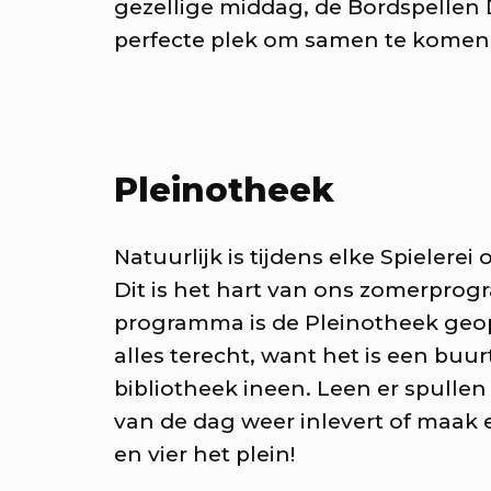
gezellige middag, de Bordspellen Da
UK Utrecht
perfecte plek om samen te komen 
m proeven, horen, zien & bel
KEA: The hangout
Pleinotheek
m met je vrienden naar het
rlijnplein voor de ultieme la
Natuurlijk is tijdens elke Spieler
ternoon
Dit is het hart van ons zomerpro
programma is de Pleinotheek geop
alles terecht, want het is een buur
KEA: natafelen
bibliotheek ineen. Leen er spullen o
nk mee over het Berlijnplein 
van de dag weer inlevert of maak 
iskamer van de stad
en vier het plein!