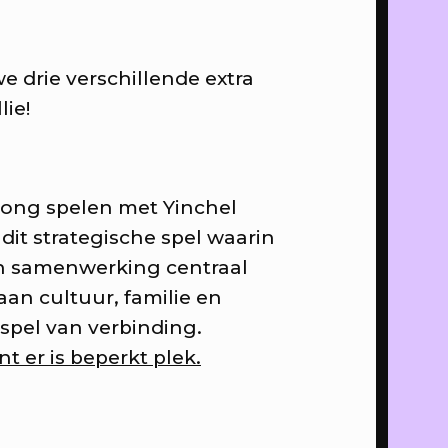
 het
e drie verschillende extra
ng
lie!
op de
mmaus
jong spelen met Yinchel
 dit strategische spel waarin
n samenwerking centraal
al
an cultuur, familie en
spel van verbinding.
nt er is beperkt plek.