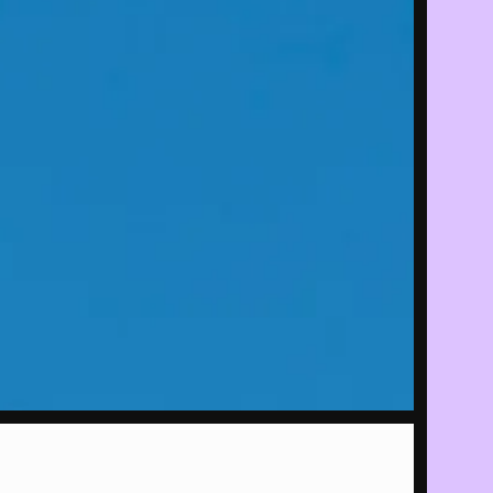
P
ALLES
e
rek met
ver het