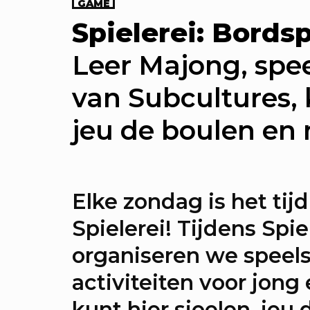
GAME
KEA: Maak mee!
Spielerei: Bords
men maken we de huiskamer
Leer Majong, spee
d. Met foto-exposities over he
van Subcultures, 
uisgevoel, een trendrapport 
jeu de boulen en 
 City & elke zondag een ande
sfeest.
Elke zondag is het tijd
KEA Opening: Maak mee!
Spielerei! Tijdens Spie
thulling van de megahuiska
organiseren we speel
stad. Met diverse events.
activiteiten voor jong
rekers: Onze stad, ons can
kunt hier sjoelen, jeu 