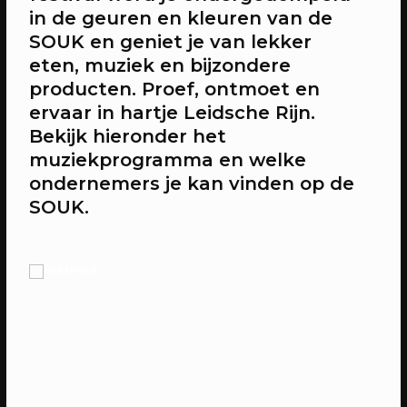
in de geuren en kleuren van de
SOUK en geniet je van lekker
20/04/2023
CONFERENTIE
eten, muziek en bijzondere
Workshops: Onze stad, ons canvas
producten. Proef, ontmoet en
Over de workshops tijdens Onze stad,
ervaar in hartje Leidsche Rijn.
ons canvas
Bekijk hieronder het
muziekprogramma en welke
ondernemers je kan vinden op de
SOUK.
20/04/2023
EVENT