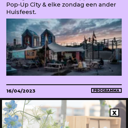
Pop-Up City & elke zondag een ander
Huisfeest.
16/04/2023
PROGRAMMA
WEKEA Opening: Maak mee!
Onthulling van de megahuiskamer
X
van de stad. Met diverse events.