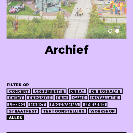
Raum Lab
Archief
FILTER OP
CONCERT
CONFERENTIE
DEBAT
DE BOSHALTE
EVENT
EXPOSITIE
FILM
GAME
INSTALLATIE
LEZING
MARKT
PROGRAMMA
SPIELEREI
STRAATFEST
TENTOONSTELLING
WORKSHOP
ALLES