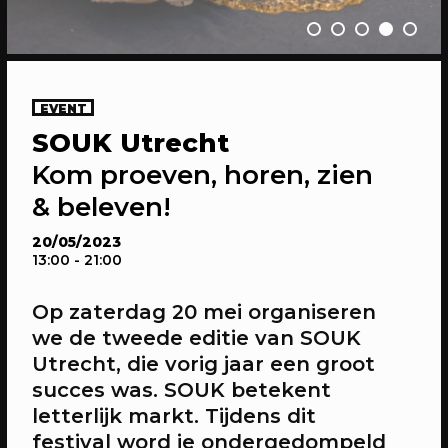
EVENT
SOUK Utrecht
20/04/2023
CONFERENTIE
Kom proeven, horen, zien
Gesprekken: Onze stad, ons canvas
& beleven!
Over de verdiepende gesprekken op
Onze stad, ons canvas
20/05/2023
13:00
- 21:00
Op zaterdag 20 mei organiseren
we de tweede editie van SOUK
Utrecht, die vorig jaar een groot
succes was. SOUK betekent
letterlijk markt. Tijdens dit
festival word je ondergedompeld