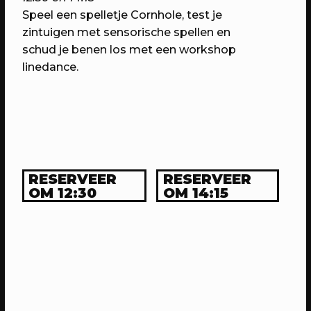
Speel een spelletje Cornhole, test je
zintuigen met sensorische spellen en
schud je benen los met een workshop
linedance.
07/05/2023
PROGRAMMA
RESERVEER
RESERVEER
WEKEA: Buurtkamerfeest met de
OM 12:30
OM 14:15
Buurtwerkkamer
Met o.a. lancering Pop Up Plein-o-
theek, wildplukwandeling, zelf kunst
maken, Aanschuifdiner XL & twee
bijzondere exposities over het
thuisgevoel