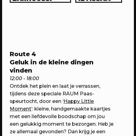
Route 4
Geluk in de kleine dingen
20/05/2023
EVENT
vinden
SOUK Utrecht
12:00 - 18:00
Kom proeven, horen, zien & beleven!
Ontdek het plein en laat je verrassen,
tijdens deze speciale RAUM Paas-
speurtocht, door een ‘
Happy Little
Moment
’: kleine, handgemaakte kaartjes
met een liefdevolle boodschap om jou
een gelukkig moment te bezorgen. Heb je
ze allemaal gevonden? Dan krijg je een