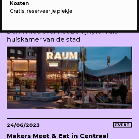
Kosten
Gratis, reserveer je plekje
25/05/2023
PROGRAMMA
WEKEA: natafelen
Denk mee over het Berlijnplein als
huiskamer van de stad
24/06/2023
EVENT
Makers Meet & Eat in Centraal