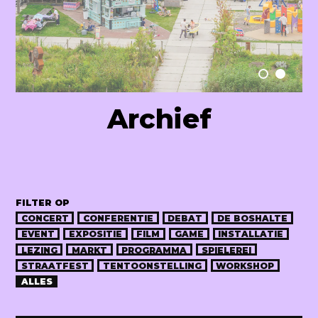
Raum Lab
Archief
FILTER OP
CONCERT
CONFERENTIE
DEBAT
DE BOSHALTE
EVENT
EXPOSITIE
FILM
GAME
INSTALLATIE
LEZING
MARKT
PROGRAMMA
SPIELEREI
STRAATFEST
TENTOONSTELLING
WORKSHOP
ALLES