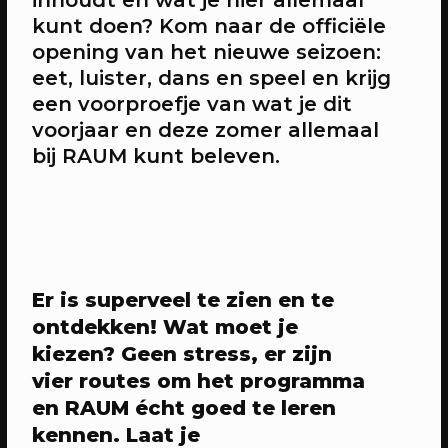
inhoudt en wat je hier allemaal
kunt doen? Kom naar de officiële
opening van het nieuwe seizoen:
20/04/2023
CONFERENTIE
eet, luister, dans en speel en krijg
Workshops: Onze stad, ons canvas
een voorproefje van wat je dit
Over de workshops tijdens Onze stad,
voorjaar en deze zomer allemaal
ons canvas
bij RAUM kunt beleven.
Er is superveel te zien en te
ontdekken! Wat moet je
kiezen? Geen stress, er zijn
vier routes om het programma
en RAUM écht goed te leren
20/04/2023
EVENT
kennen. Laat je