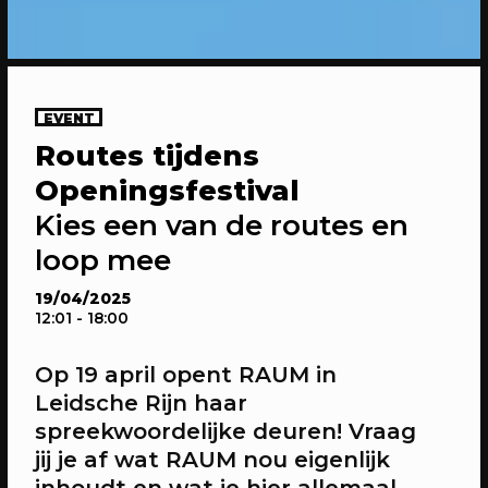
EVENT
Routes tijdens
20/04/2023
CONFERENTIE
Openingsfestival
Gesprekken: Onze stad, ons canvas
Kies een van de routes en
Over de verdiepende gesprekken op
Onze stad, ons canvas
loop mee
19/04/2025
12:01
- 18:00
Op 19 april opent RAUM in
Leidsche Rijn haar
spreekwoordelijke deuren! Vraag
jij je af wat RAUM nou eigenlijk