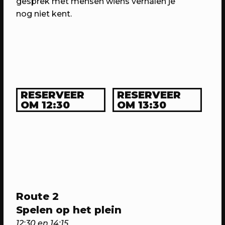
gesprek met mensen wiens verhalen je
Domstad.
nog niet kent.
RESERVEER
RESERVEER
OM 12:30
OM 13:30
30/04/2023
PROGRAMMA
WEKEA: Huisfeest met Kapitaal
Utrecht!
Met muziek van Stranded.fm,
Route 2
GigaSjoelen & nog veel meer.
Spelen op het plein
12:30 en 14:15