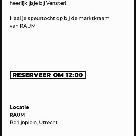
heerlijk ijsje bij Venster!
Haal je speurtocht op bij de marktkraam
van RAUM
21/05/2023
PROGRAMMA
WEKEA: The hangout
Kom met je vrienden naar het
Berlijnplein voor de ultieme lazy
Sunday afternoon
RESERVEER OM 12:00
Locatie
RAUM
Berlijnplein, Utrecht