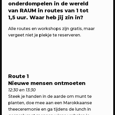
6 jaar RAUM: Vier je mee?
onderdompelen in de wereld
Een avond vol verrassingen met het
van RAUM in routes van 1 tot
beste van RAUM
1,5 uur. Waar heb jij zin in?
Alle routes en workshops zijn gratis, maar
vergeet niet je plekje te reserveren.
Route 1
Nieuwe mensen ontmoeten
23/04/2023
PROGRAMMA
12:30 en 13:30
WEKEA: Grote Huisraad Veiling
Steek je handen in de aarde om munt te
Scoor en verkoop toffe spullen op de
planten, doe mee aan een Marokkaanse
Grote Huisraad Veiling met Emmaus
theeceremonie en ga tijdens de lunch in