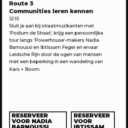
Route 3
Communities leren kennen
12:15
Sluit je aan bij straatmuzikanten met
‘Podium de Straat’, krijg een persoonlijke
tour langs ‘Powerhouse’-makers Nadia
Barnoussi en Ibtissam Feger en
ervaar
Leidsche Rijn door de ogen van mensen
met een beperking in
een wandeling van
Kars + Boom.
14/05/2023
PROGRAMMA
WEKEA: Speelkamerfeest met Kars
+ Boom & Nimeto
Met o.a. spelen, verkleden, minidisco
en de onthulling van het
Straatspeelscherm
RESERVEER
RESERVEER
VOOR NADIA
VOOR
BARNOUSSI
IBTISSAM