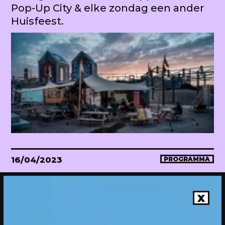
Pop-Up City & elke zondag een ander
Huisfeest.
16/04/2023
PROGRAMMA
WEKEA Opening: Maak mee!
Onthulling van de megahuiskamer
X
van de stad. Met diverse events.