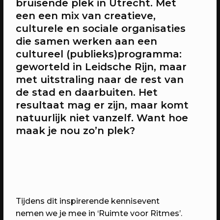
bruisende plek in Utrecht. Met
een een mix van creatieve,
culturele en sociale organisaties
20/04/2023
CONFERENTIE
die samen werken aan een
Workshops: Onze stad, ons canvas
cultureel (publieks)programma:
Over de workshops tijdens Onze stad,
geworteld in Leidsche Rijn, maar
ons canvas
met uitstraling naar de rest van
de stad en daarbuiten. Het
resultaat mag er zijn, maar komt
natuurlijk niet vanzelf. Want hoe
maak je nou zo’n plek?
Tijdens dit inspirerende kennisevent
20/04/2023
EVENT
nemen we je mee in ‘Ruimte voor Ritmes’.