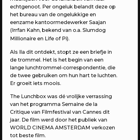
6 jaar RAUM: Vier je mee?
echtgenoot. Per ongeluk belandt deze op
Een avond vol verrassingen met het
het bureau van de ongelukkige en
beste van RAUM
eenzame kantoormedewerker Saajan
(Irrfan Kahn, bekend van o.a. Slumdog
Millionaire en Life of Pi).
Als Ila dit ontdekt, stopt ze een briefje in
de trommel. Het is het begin van een
lange lunchtrommel-correspondentie, die
de twee gebruiken om hun hart te luchten.
Er groeit iets moois.
The Lunchbox was dé vrolijke verrassing
van het programma Semaine de la
23/04/2023
PROGRAMMA
Critique van Filmfestival van Cannes dit
WEKEA: Grote Huisraad Veiling
jaar. De film werd door het publiek van
Scoor en verkoop toffe spullen op de
WORLD CINEMA AMSTERDAM verkozen
Grote Huisraad Veiling met Emmaus
tot beste film.