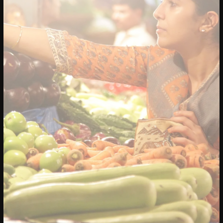
20/04/2023
CONFERENTIE
Sprekers: Onze stad, ons canvas
Over de sprekers van Onze stad, ons
canvas