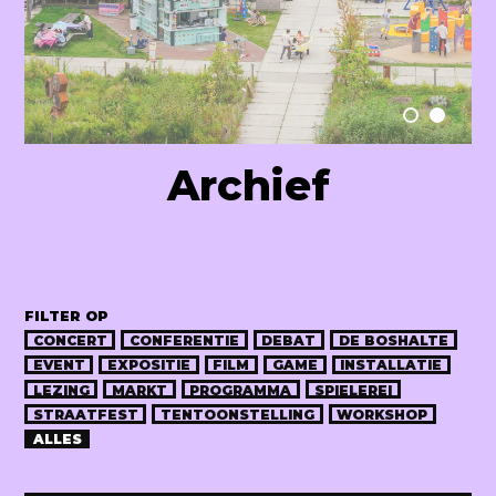
Raum Lab
Archief
FILTER OP
CONCERT
CONFERENTIE
DEBAT
DE BOSHALTE
EVENT
EXPOSITIE
FILM
GAME
INSTALLATIE
LEZING
MARKT
PROGRAMMA
SPIELEREI
STRAATFEST
TENTOONSTELLING
WORKSHOP
ALLES