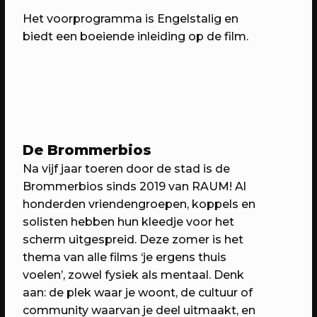
Het voorprogramma is Engelstalig en
biedt een boeiende inleiding op de film.
De Brommerbios
Na vijf jaar toeren door de stad is de
14/05/2023
PROGRAMMA
Brommerbios sinds 2019 van RAUM! Al
WEKEA: Speelkamerfeest met Kars
honderden vriendengroepen, koppels en
+ Boom & Nimeto
solisten hebben hun kleedje voor het
Met o.a. spelen, verkleden, minidisco
scherm uitgespreid. Deze zomer is het
en de onthulling van het
thema van alle films ‘je ergens thuis
Straatspeelscherm
voelen’, zowel fysiek als mentaal. Denk
aan: de plek waar je woont, de cultuur of
community waarvan je deel uitmaakt, en