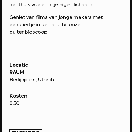
het thuis voelen in je eigen lichaam.
Geniet van films van jonge makers met
een biertje in de hand bij onze
buitenbioscoop.
20/05/2023
EVENT
Locatie
SOUK Utrecht
RAUM
Kom proeven, horen, zien & beleven!
Berlijnplein, Utrecht
Kosten
8,50