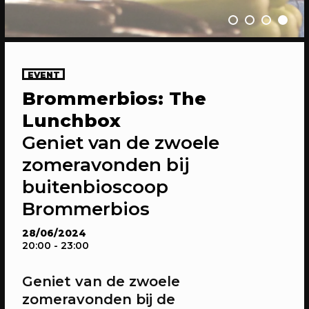
EVENT
Brommerbios: The
20/04/2023
CONFERENTIE
Lunchbox
Gesprekken: Onze stad, ons canvas
Geniet van de zwoele
Over de verdiepende gesprekken op
Onze stad, ons canvas
zomeravonden bij
buitenbioscoop
Brommerbios
28/06/2024
20:00
- 23:00
Geniet van de zwoele
zomeravonden bij de