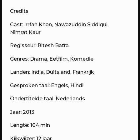
Domstad.
Credits
Cast: Irrfan Khan, Nawazuddin Siddiqui,
Nimrat Kaur
Regisseur: Ritesh Batra
Genres: Drama, Eetfilm, Komedie
Landen: India, Duitsland, Frankrijk
Gesproken taal:
Engels, Hindi
30/04/2023
PROGRAMMA
WEKEA: Huisfeest met Kapitaal
Ondertitelde taal: Nederlands
Utrecht!
Jaar: 2013
Met muziek van Stranded.fm,
GigaSjoelen & nog veel meer.
Lengte: 104 min
Kijkwijzer: 12 jaar