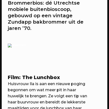
Brommerbios: dé Utrechtse
mobiele buitenbioscoop,
gebouwd op een vintage
20/04/2023
CONFERENTIE
Zundapp bakbrommer uit de
Workshops: Onze stad, ons canvas
jaren ’70.
Over de workshops tijdens Onze stad,
ons canvas
Film: The Lunchbox
Huisvrouw Ila is aan een nieuwe poging
begonnen om wat meer pit in haar
huwelijk te brengen. Ze volgt een tip van
haar buurvrouw en bereidt de lekkerste
20/04/2023
EVENT
maaltijden voor de lunchbox van haar