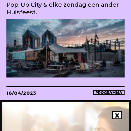
Pop-Up City & elke zondag een ander
Huisfeest.
16/04/2023
PROGRAMMA
WEKEA Opening: Maak mee!
Onthulling van de megahuiskamer
X
van de stad. Met diverse events.