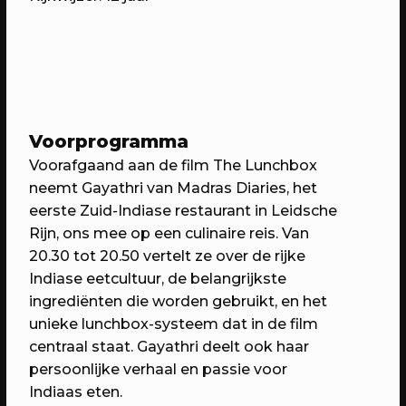
Voorprogramma
Voorafgaand aan de film The Lunchbox
neemt Gayathri van Madras Diaries, het
07/05/2023
PROGRAMMA
eerste Zuid-Indiase restaurant in Leidsche
WEKEA: Buurtkamerfeest met de
Rijn, ons mee op een culinaire reis. Van
Buurtwerkkamer
20.30 tot 20.50 vertelt ze over de rijke
Indiase eetcultuur, de belangrijkste
Met o.a. lancering Pop Up Plein-o-
ingrediënten die worden gebruikt, en het
theek, wildplukwandeling, zelf kunst
unieke lunchbox-systeem dat in de film
maken, Aanschuifdiner XL & twee
centraal staat. Gayathri deelt ook haar
bijzondere exposities over het
persoonlijke verhaal en passie voor
thuisgevoel
Indiaas eten.