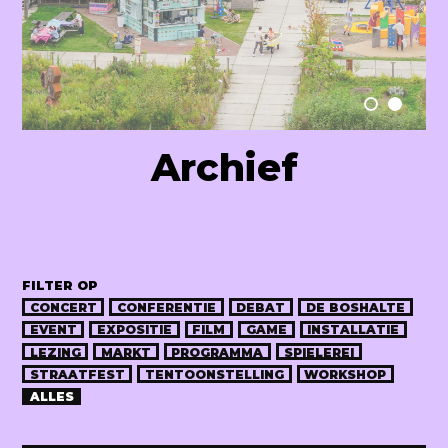
Raum Lab
Archief
FILTER OP
CONCERT
CONFERENTIE
DEBAT
DE BOSHALTE
EVENT
EXPOSITIE
FILM
GAME
INSTALLATIE
LEZING
MARKT
PROGRAMMA
SPIELEREI
STRAATFEST
TENTOONSTELLING
WORKSHOP
ALLES