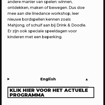
Domstad.
andere manier van spelen: winnen,
ontdekken, maken of bewegen. Dus doe
mee aan die linedance workshop, leer
nieuwe bordspellen kennen zoals
Mahjong, of schuif aan bij Drink & Doodle.
Er zijn ook speciale speeldagen voor
kinderen met een beperking.
30/04/2023
PROGRAMMA
WEKEA: Huisfeest met Kapitaal
English
Utrecht!
Met muziek van Stranded.fm,
KLIK HIER VOOR HET ACTUELE
GigaSjoelen & nog veel meer.
PROGRAMMA