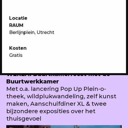
Locatie
RAUM
Berlijnplein, Utrecht
Kosten
Gratis
07/05/2023
PROGRAMMA
WEKEA: Buurtkamerfeest met de
Buurtwerkkamer
Met o.a. lancering Pop Up Plein-o-
theek, wildplukwandeling, zelf kunst
maken, Aanschuifdiner XL & twee
bijzondere exposities over het
thuisgevoel