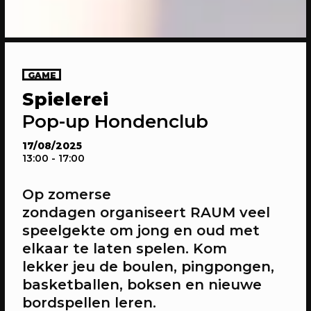
GAME
Spielerei
20/04/2023
CONFERENTIE
Pop-up Hondenclub
Gesprekken: Onze stad, ons canvas
Over de verdiepende gesprekken op
17/08/2025
13:00
- 17:00
Onze stad, ons canvas
Op zomerse
zondagen
organiseert RAUM veel
speelgekte om jong en oud met
elkaar te laten spelen. Kom
lekker jeu de boulen, pingpongen,
basketballen, boksen en nieuwe
bordspellen leren.