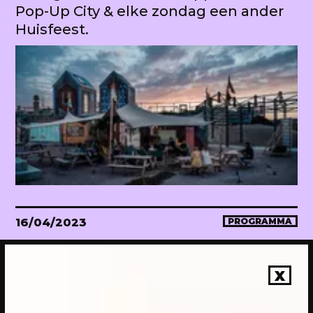
Pop-Up City & elke zondag een ander
Huisfeest.
16/04/2023
PROGRAMMA
WEKEA Opening: Maak mee!
Onthulling van de megahuiskamer
X
van de stad. Met diverse events.