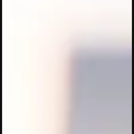
20/04/2023
CONFERENTIE
Sprekers: Onze stad, ons canvas
Over de sprekers van Onze stad, ons
canvas