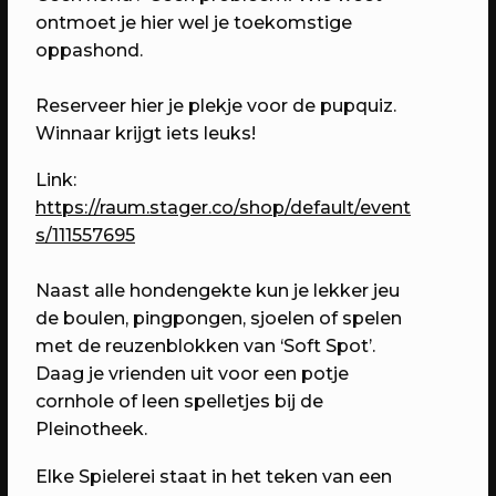
6 jaar RAUM: Vier je mee?
ontmoet je hier wel je toekomstige
Een avond vol verrassingen met het
oppashond.
beste van RAUM
Reserveer hier je plekje voor de pupquiz.
Winnaar krijgt iets leuks!
Link:
https://raum.stager.co/shop/default/event
s/111557695
Naast alle hondengekte kun je lekker jeu
de boulen, pingpongen, sjoelen of spelen
met de reuzenblokken van ‘Soft Spot’.
Daag je vrienden uit voor een potje
23/04/2023
PROGRAMMA
cornhole of leen spelletjes bij de
WEKEA: Grote Huisraad Veiling
Pleinotheek.
Scoor en verkoop toffe spullen op de
Grote Huisraad Veiling met Emmaus
Elke Spielerei staat in het teken van een