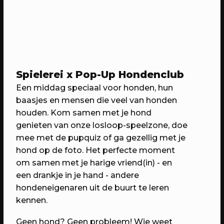
20/04/2023
CONFERENTIE
Workshops: Onze stad, ons canvas
Over de workshops tijdens Onze stad,
Spielerei x Pop-Up Hondenclub
ons canvas
Een middag speciaal voor honden, hun
baasjes en mensen die veel van honden
houden. Kom samen met je hond
genieten van onze losloop-speelzone, doe
mee met de pupquiz of ga gezellig met je
hond op de foto. Het perfecte moment
om samen met je harige vriend(in) - en
een drankje in je hand - andere
hondeneigenaren uit de buurt te leren
kennen.
20/04/2023
EVENT
Geen hond? Geen probleem! Wie weet