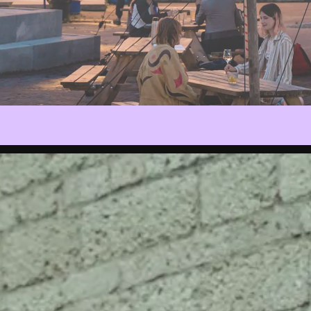
Archief
P
CONCERT
CONFERENTIE
DEBAT
DE BOSHA
EVENT
EXPOSITIE
FILM
GAME
INSTALLAT