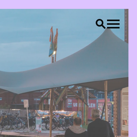
LS
Creative placemaking
Raum Lab
CONTACT
Bereik ons