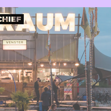
Plan je bezoek
Nu bij RAUM
Wijkrestaurant
Jouw event bij RAUM
Toegankelijkheid
Pleinotheek
CHIEF
SHOP
PARTNERS
Digitale winkel
Moestuin
Berlijnplein