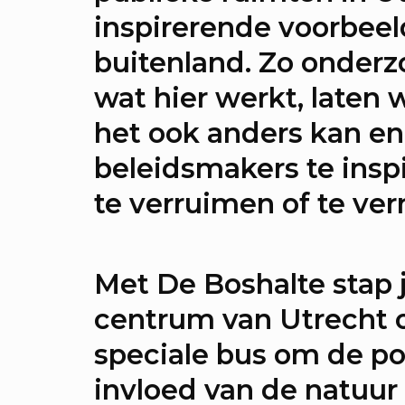
inspirerende voorbeel
er de sprekers van Onze stad,
buitenland. Zo onder
nvas
wat hier werkt, laten 
sprekken: Onze stad, ons 
het ook anders kan e
er de verdiepende gesprekke
beleidsmakers te insp
ze stad, ons canvas
te verruimen of te ve
rkshops: Onze stad, ons c
Met De Boshalte stap j
er de workshops tijdens Onze
centrum van Utrecht 
s canvas
speciale bus
om de po
jaar RAUM: Vier je mee?
invloed van de natuur 