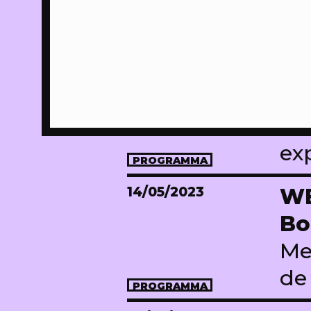
07/05/2023
WE
Bu
Me
wi
Aa
ex
PROGRAMMA
14/05/2023
WE
Bo
Me
de
PROGRAMMA