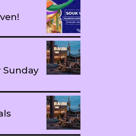
even!
zy Sunday
als