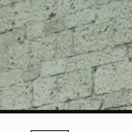
LEZING
MARKT
PROGRAMMA
SPIELEREI
STRAATFEST
TENTOONSTELLING
WORKSHO
etsexpeditie langs creatiev
tspots in Utrecht
t rondleidingen van en gesp
itiatiefnemers
ee bijzondere exposities o
uisgevoel
ots op thuis en Gewoon zijn