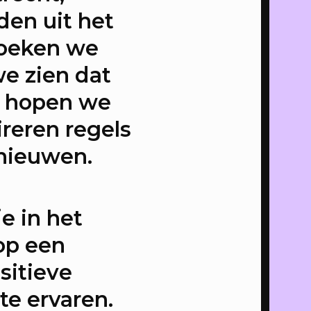
den uit het
 ons
zoeken we
we zien dat
canvas
n hopen we
n op
ireren regels
rnieuwen.
anvas
e in het
 stad,
op een
sitieve
te ervaren.