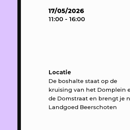
16/04/2023
-
WE
17/05/2026
25/05/2023
11:00
- 16:00
Sa
sta
th
Up
Hui
PROGRAMMA
Locatie
De boshalte staat op de
16/04/2023
WE
kruising van het Domplein 
On
de Domstraat en brengt je 
de 
Landgoed Beerschoten
PROGRAMMA
20/04/2023
Sp