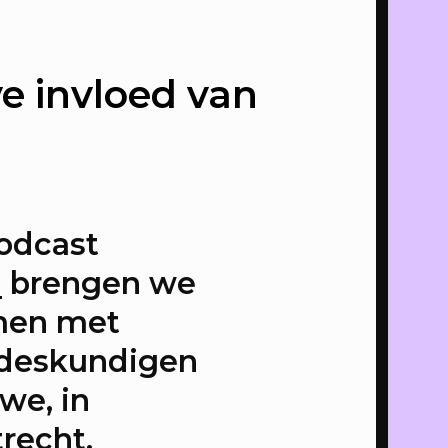
 van de
ve invloed van
t
met Pop-
r
odcast
d
brengen we
amen met
mer van
sdeskundigen
we, in
recht,
vas