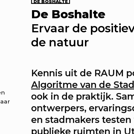
DE BOSHALTE
KEA: Maak mee!
De Boshalte
men maken we de huiskamer
Ervaar de positie
d. Met foto-exposities over he
de natuur
uisgevoel, een trendrapport 
 City & elke zondag een ande
sfeest.
Kennis uit de RAUM p
Algoritme van de Sta
KEA Opening: Maak mee!
en
ook in de praktijk. S
thulling van de megahuiska
naar
ontwerpers, ervaring
stad. Met diverse events.
en stadmakers testen 
publieke ruimten in Ut
rekers: Onze stad, ons can