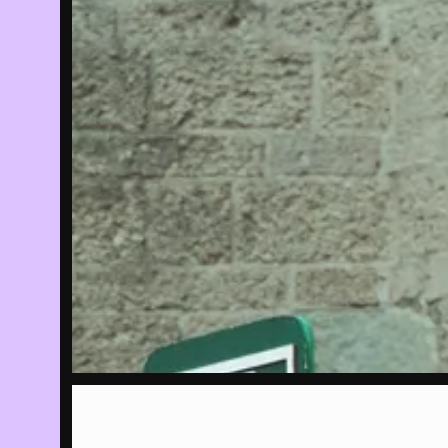
13/04/2023
Fi
ho
Me
in
EVENT
15/04/2023
-
Tw
02/07/2023
th
Tr
EXPOSITIE