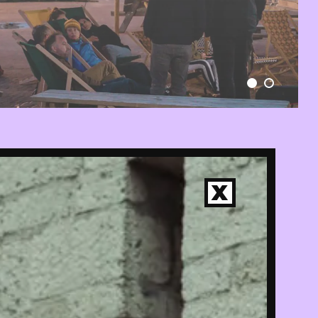
X
LTE
IE