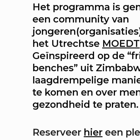
n avond vol verrassingen met
Het programma is ge
ste van RAUM
een community van
jongeren(organisaties
KEA: Grote Huisraad Veili
het Utrechtse
MOEDT
oor en verkoop toffe spullen 
Geïnspireerd op de “f
ote Huisraad Veiling met E
benches” uit Zimbabw
mstad.
laagdrempelige mani
KEA: Huisfeest met Kapita
te komen en over men
recht!
gezondheid te praten
t muziek van Stranded.fm,
gaSjoelen & nog veel meer.
Reserveer
hier
een ple