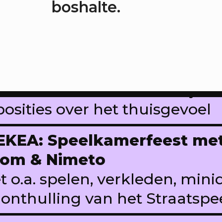
boshalte.
KEA: Buurtkamerfeest me
urtwerkkamer
t o.a. lancering Pop Up Plein
ldplukwandeling, zelf kunst 
nschuifdiner XL & twee bijzo
posities over het thuisgevoel
KEA: Speelkamerfeest met
om & Nimeto
t o.a. spelen, verkleden, mini
 onthulling van het Straatsp