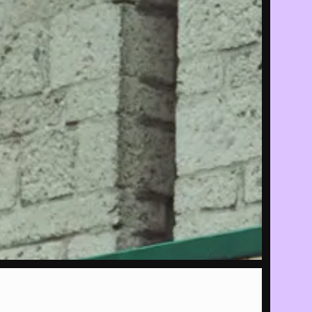
P
ALLES
e
rek met
ver het