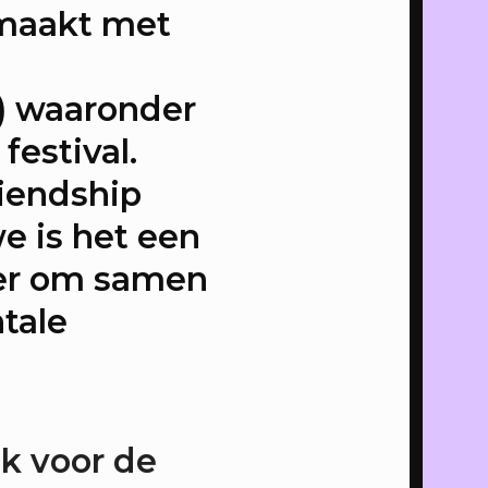
 het
maakt met
) waaronder
ng
festival.
op de
riendship
mmaus
e is het een
er om samen
al
tale
.
k voor de