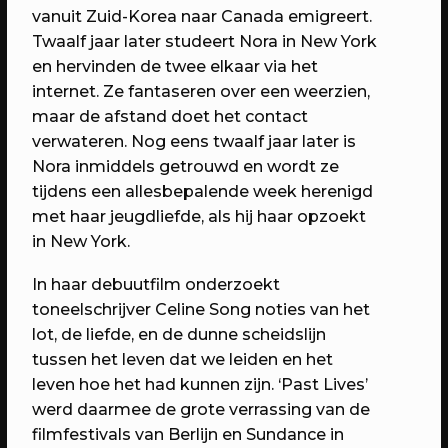
6 jaar RAUM: Vier je mee?
vanuit Zuid-Korea naar Canada emigreert.
Een avond vol verrassingen met het
Twaalf jaar later studeert Nora in New York
beste van RAUM
en hervinden de twee elkaar via het
internet. Ze fantaseren over een weerzien,
maar de afstand doet het contact
verwateren. Nog eens twaalf jaar later is
Nora inmiddels getrouwd en wordt ze
tijdens een allesbepalende week herenigd
met haar jeugdliefde, als hij haar opzoekt
in New York.
In haar debuutfilm onderzoekt
toneelschrijver Celine Song noties van het
lot, de liefde, en de dunne scheidslijn
23/04/2023
PROGRAMMA
tussen het leven dat we leiden en het
WEKEA: Grote Huisraad Veiling
leven hoe het had kunnen zijn. ‘Past Lives’
Scoor en verkoop toffe spullen op de
werd daarmee de grote verrassing van de
Grote Huisraad Veiling met Emmaus
filmfestivals van Berlijn en Sundance in