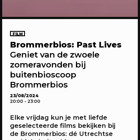
FILM
Brommerbios: Past Lives
20/04/2023
CONFERENTIE
Geniet van de zwoele
Sprekers: Onze stad, ons canvas
zomeravonden bij
Over de sprekers van Onze stad, ons
canvas
buitenbioscoop
Brommerbios
23/08/2024
20:00
- 23:00
Elke vrijdag kun je met liefde
geselecteerde films bekijken bij
de Brommerbios: dé Utrechtse