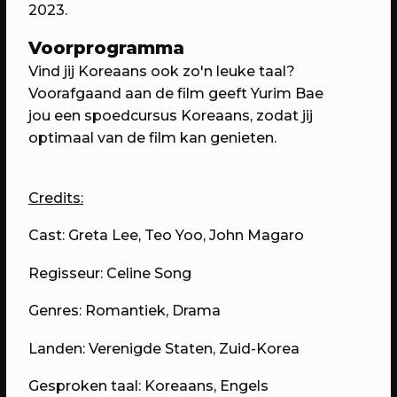
Domstad.
2023.
Voorprogramma
Vind jij Koreaans ook zo'n leuke taal?
Voorafgaand aan de film geeft Yurim Bae
jou een spoedcursus Koreaans, zodat jij
optimaal van de film kan genieten.
Credits:
Cast: Greta Lee, Teo Yoo, John Magaro
30/04/2023
PROGRAMMA
Regisseur: Celine Song
WEKEA: Huisfeest met Kapitaal
Utrecht!
Genres: Romantiek, Drama
Met muziek van Stranded.fm,
GigaSjoelen & nog veel meer.
Landen: Verenigde Staten, Zuid-Korea
Gesproken taal: Koreaans, Engels