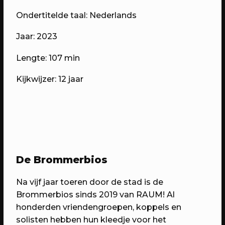
Ondertitelde taal: Nederlands
Jaar: 2023
Lengte: 107 min
Kijkwijzer: 12 jaar
07/05/2023
PROGRAMMA
WEKEA: Buurtkamerfeest met de
Buurtwerkkamer
Met o.a. lancering Pop Up Plein-o-
De Brommerbios
theek, wildplukwandeling, zelf kunst
maken, Aanschuifdiner XL & twee
Na vijf jaar toeren door de stad is de
bijzondere exposities over het
Brommerbios sinds 2019 van RAUM! Al
thuisgevoel
honderden vriendengroepen, koppels en
solisten hebben hun kleedje voor het