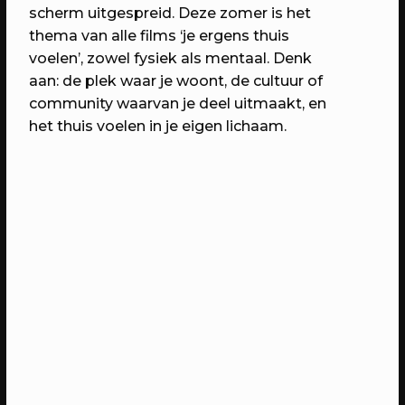
scherm uitgespreid. Deze zomer is het
thema van alle films ‘je ergens thuis
voelen’, zowel fysiek als mentaal. Denk
aan: de plek waar je woont, de cultuur of
community waarvan je deel uitmaakt, en
het thuis voelen in je eigen lichaam.
14/05/2023
PROGRAMMA
WEKEA: Speelkamerfeest met Kars
+ Boom & Nimeto
Met o.a. spelen, verkleden, minidisco
en de onthulling van het
Straatspeelscherm