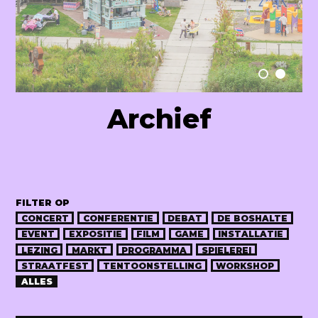
Raum Lab
Archief
FILTER OP
CONCERT
CONFERENTIE
DEBAT
DE BOSHALTE
EVENT
EXPOSITIE
FILM
GAME
INSTALLATIE
LEZING
MARKT
PROGRAMMA
SPIELEREI
STRAATFEST
TENTOONSTELLING
WORKSHOP
ALLES