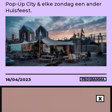
Pop-Up City & elke zondag een ander
Huisfeest.
16/04/2023
PROGRAMMA
WEKEA Opening: Maak mee!
Onthulling van de megahuiskamer
X
van de stad. Met diverse events.