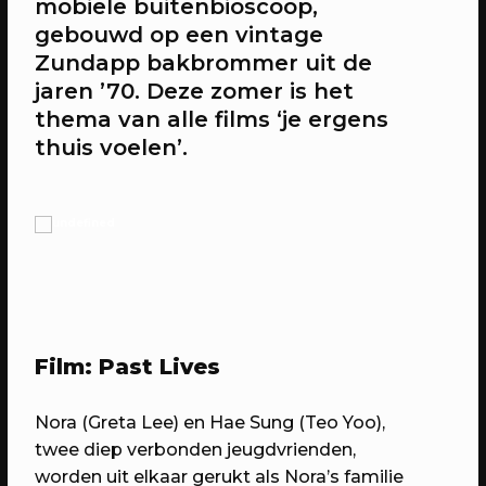
mobiele buitenbioscoop,
gebouwd op een vintage
Zundapp bakbrommer uit de
20/04/2023
CONFERENTIE
jaren ’70. Deze zomer is het
Workshops: Onze stad, ons canvas
thema van alle films ‘je ergens
Over de workshops tijdens Onze stad,
thuis voelen’.
ons canvas
Film: Past Lives
Nora (Greta Lee) en Hae Sung (Teo Yoo),
twee diep verbonden jeugdvrienden,
20/04/2023
EVENT
worden uit elkaar gerukt als Nora’s familie