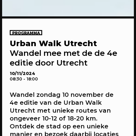
PROGRAMMA
Urban Walk Utrecht
20/04/2023
CONFERENTIE
Wandel mee met de de 4e
Sprekers: Onze stad, ons canvas
editie door Utrecht
Over de sprekers van Onze stad, ons
canvas
10/11/2024
08:30
- 18:00
Wandel
zondag 10 november
de
4e editie van de Urban Walk
Utrecht met unieke routes van
ongeveer 10-12 of 18-20 km.
Ontdek de stad op een unieke
manier en bezoek daarbij locaties