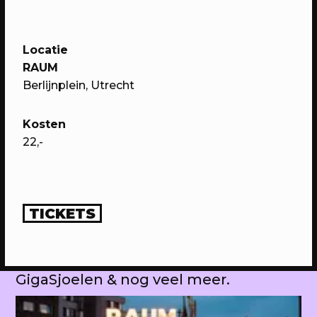
Domstad.
Locatie
RAUM
Berlijnplein, Utrecht
Kosten
22,-
30/04/2023
PROGRAMMA
TICKETS
WEKEA: Huisfeest met Kapitaal
Utrecht!
Met muziek van Stranded.fm,
GigaSjoelen & nog veel meer.