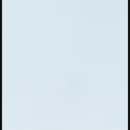
20/04/2023
CONFERENTIE
Gesprekken: Onze stad, ons canvas
Over de verdiepende gesprekken op
Onze stad, ons canvas