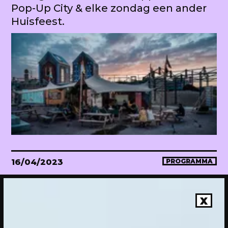
Pop-Up City & elke zondag een ander
Huisfeest.
16/04/2023
PROGRAMMA
WEKEA Opening: Maak mee!
Onthulling van de megahuiskamer
X
van de stad. Met diverse events.