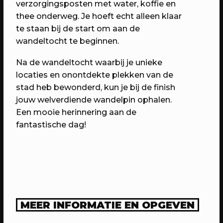
verzorgingsposten met water, koffie en
6 jaar RAUM: Vier je mee?
thee onderweg. Je hoeft echt alleen klaar
Een avond vol verrassingen met het
te staan bij de start om aan de
beste van RAUM
wandeltocht te beginnen.
Na de wandeltocht waarbij je unieke
locaties en onontdekte plekken van de
stad heb bewonderd, kun je bij de finish
jouw welverdiende wandelpin ophalen.
Een mooie herinnering aan de
fantastische dag!
23/04/2023
PROGRAMMA
WEKEA: Grote Huisraad Veiling
Scoor en verkoop toffe spullen op de
MEER INFORMATIE EN OPGEVEN
Grote Huisraad Veiling met Emmaus