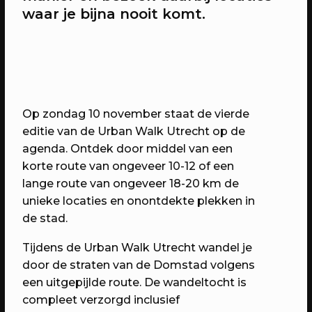
waar je bijna nooit komt.
20/04/2023
CONFERENTIE
Workshops: Onze stad, ons canvas
Over de workshops tijdens Onze stad,
ons canvas
Op zondag 10 november staat de vierde
editie van de Urban Walk Utrecht op de
agenda. Ontdek door middel van een
korte route van ongeveer 10-12 of een
lange route van ongeveer 18-20 km de
unieke locaties en onontdekte plekken in
de stad.
Tijdens de Urban Walk Utrecht wandel je
door de straten van de Domstad volgens
een uitgepijlde route. De wandeltocht is
20/04/2023
EVENT
compleet verzorgd inclusief