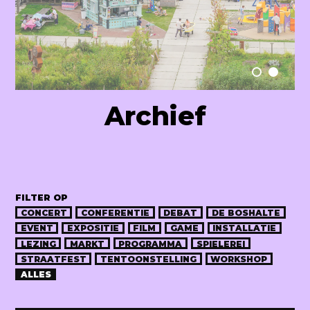
Raum Lab
Archief
FILTER OP
CONCERT
CONFERENTIE
DEBAT
DE BOSHALTE
EVENT
EXPOSITIE
FILM
GAME
INSTALLATIE
LEZING
MARKT
PROGRAMMA
SPIELEREI
STRAATFEST
TENTOONSTELLING
WORKSHOP
ALLES