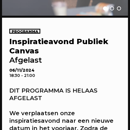
PROGRAMMA
Inspiratieavond Publiek
20/04/2023
CONFERENTIE
Canvas
Gesprekken: Onze stad, ons canvas
Afgelast
Over de verdiepende gesprekken op
Onze stad, ons canvas
06/11/2024
18:30
- 21:00
DIT PROGRAMMA IS HELAAS
AFGELAST
We verplaatsen onze
inspiratiesavond naar een nieuwe
datum in het voorjaar. Zodra de