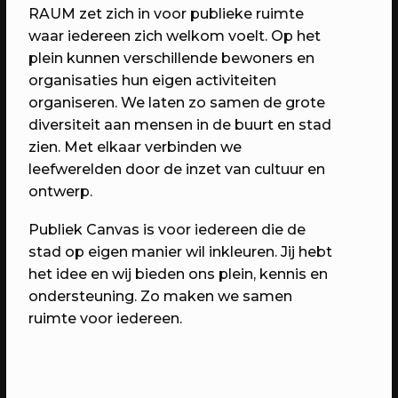
6 jaar RAUM: Vier je mee?
RAUM zet zich in voor publieke ruimte
Een avond vol verrassingen met het
waar iedereen zich welkom voelt. Op het
beste van RAUM
plein kunnen verschillende bewoners en
organisaties hun eigen activiteiten
organiseren. We laten zo samen de grote
diversiteit aan mensen in de buurt en stad
zien. Met elkaar verbinden we
leefwerelden door de inzet van cultuur en
ontwerp.
Publiek Canvas is voor iedereen die de
stad op eigen manier wil inkleuren. Jij hebt
het idee en wij bieden ons plein, kennis en
ondersteuning. Zo maken we samen
23/04/2023
PROGRAMMA
ruimte voor iedereen.
WEKEA: Grote Huisraad Veiling
Scoor en verkoop toffe spullen op de
Grote Huisraad Veiling met Emmaus