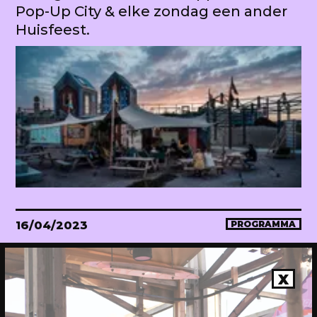
Pop-Up City & elke zondag een ander
Huisfeest.
16/04/2023
PROGRAMMA
WEKEA Opening: Maak mee!
Onthulling van de megahuiskamer
X
van de stad. Met diverse events.