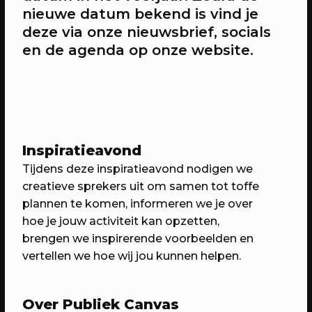
nieuwe datum bekend is vind je
deze via onze nieuwsbrief, socials
20/04/2023
CONFERENTIE
en de agenda op onze website.
Workshops: Onze stad, ons canvas
Over de workshops tijdens Onze stad,
ons canvas
Inspiratieavond
Tijdens deze inspiratieavond nodigen we
creatieve sprekers uit om samen tot toffe
plannen te komen,
informeren we je over
hoe je jouw activiteit kan opzetten,
brengen we inspirerende voorbeelden en
vertellen we hoe wij jou kunnen helpen.
20/04/2023
EVENT
Over Publiek Canvas