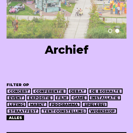
Raum Lab
Archief
FILTER OP
CONCERT
CONFERENTIE
DEBAT
DE BOSHALTE
EVENT
EXPOSITIE
FILM
GAME
INSTALLATIE
LEZING
MARKT
PROGRAMMA
SPIELEREI
STRAATFEST
TENTOONSTELLING
WORKSHOP
ALLES