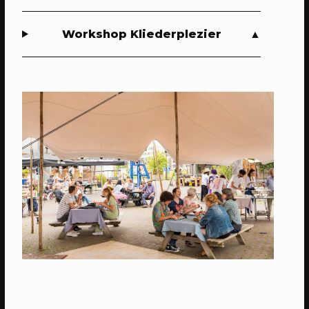
01/10/2023
- 01/11/2023
INSTALLATIE
Workshop Kliederplezier
Jongereninstallatie
Wordt gebouwd
03/11/2023
EVENT
Vuur van Sint Maarten
Verwelkom de winter samen met de