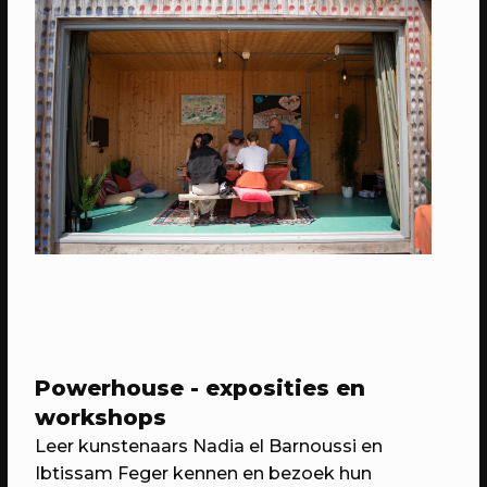
07/05/2023
PROGRAMMA
WEKEA: Buurtkamerfeest met de
Buurtwerkkamer
Met o.a. lancering Pop Up Plein-o-
theek, wildplukwandeling, zelf kunst
Powerhouse - exposities en
maken, Aanschuifdiner XL & twee
workshops
bijzondere exposities over het
Leer kunstenaars Nadia el Barnoussi en
thuisgevoel
Ibtissam Feger kennen en bezoek hun