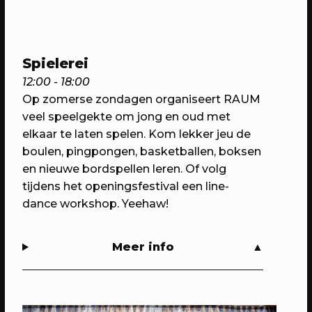
Domstad.
Spielerei
12:00 - 18:00
Op zomerse zondagen
organiseert RAUM
veel speelgekte om jong en oud met
elkaar te laten spelen. Kom lekker jeu de
boulen, pingpongen, basketballen, boksen
en nieuwe bordspellen leren.
Of volg
tijdens het openingsfestival een line-
30/04/2023
PROGRAMMA
dance workshop. Yeehaw!
WEKEA: Huisfeest met Kapitaal
Utrecht!
Meer info
Met muziek van Stranded.fm,
GigaSjoelen & nog veel meer.