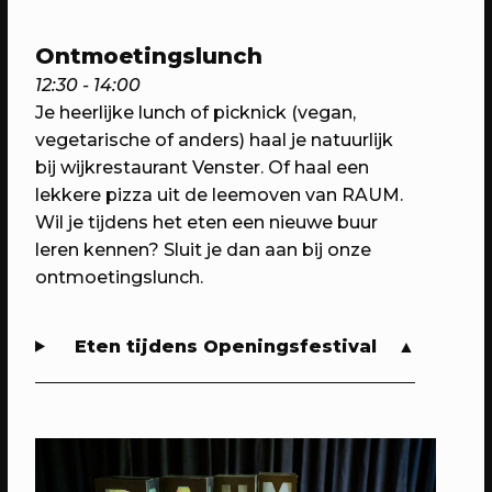
buurt
Ontmoetingslunch
12:30 - 14:00
Je heerlijke lunch of picknick (vegan,
vegetarische of anders) haal je natuurlijk
bij wijkrestaurant Venster. Of haal een
lekkere pizza uit de leemoven van RAUM.
Wil je tijdens het eten een nieuwe buur
leren kennen? Sluit je dan aan bij onze
ontmoetingslunch.
22/11/2023
EVENT
Eten tijdens Openingsfestival
Maak de Pleinotheek
Praat en beslis mee