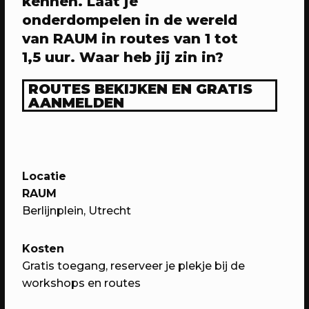
kennen. Laat je
onderdompelen in de wereld
03/05/2024
EVENT
van RAUM in routes van 1 tot
Pleinotheek - Meivakantie vrijdag
1,5 uur. Waar heb jij zin in?
Vier vakantie bij de Pleinotheek!
ROUTES BEKIJKEN EN GRATIS
AANMELDEN
Locatie
RAUM
Berlijnplein, Utrecht
Kosten
05/05/2024
EVENT
Gratis toegang, reserveer je plekje bij de
Pleinotheek - Meivakantie zondag
workshops en routes
Vier vakantie bij de Pleinotheek!