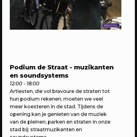
02/07/2023
CONCERT
Podium de Straat - muzikanten
Gluren bij de Buren
en soundsystems
Margreet&the Songwriters
12:00 - 18:00
Artiesten, die vol bravoure de straten tot
hun podium rekenen, moeten we veel
meer koesteren in de stad. Tijdens de
opening kan je genieten van de muziek
van de pleinen, parken en straten in onze
stad bij: straatmuzikanten en