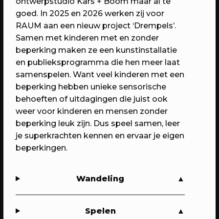
ontwerpstudio Kars + Boom maar al te
goed. In 2025 en 2026 werken zij voor
RAUM aan een nieuw project ‘Drempels’.
Samen met kinderen met en zonder
24/09/2023
EVENT
beperking maken ze een kunstinstallatie
NFFx030 bij de Brommerbios: Oema
en publieksprogramma die hen meer laat
Foe Sranan (Vrouwen van Suriname)
samenspelen. Want veel kinderen met een
beperking hebben unieke sensorische
Een politieke documentaire in
behoeften of uitdagingen die juist ook
RAUM's buitenbioscoop
weer voor kinderen en mensen zonder
beperking leuk zijn. Dus speel samen, leer
je superkrachten kennen en ervaar je eigen
beperkingen.
Wandeling
Spelen