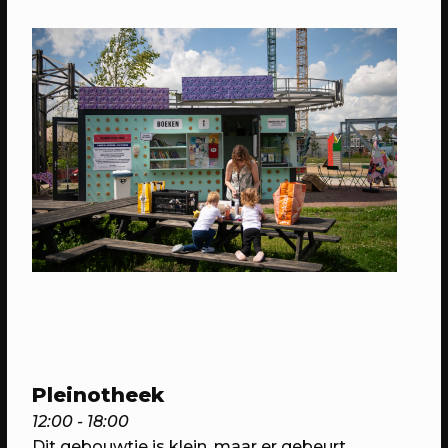
26/08/2023
EVENT
Utrecht Plandelt!
De tweede Utrechtse Plandeldag
26/08/2023
EVENT
K-FEST zomereditie
Pleinotheek
Dans en geniet mee van random play
12:00 - 18:00
dance op k-pop muziek!
Dit gebouwtje is klein, maar er gebeurt