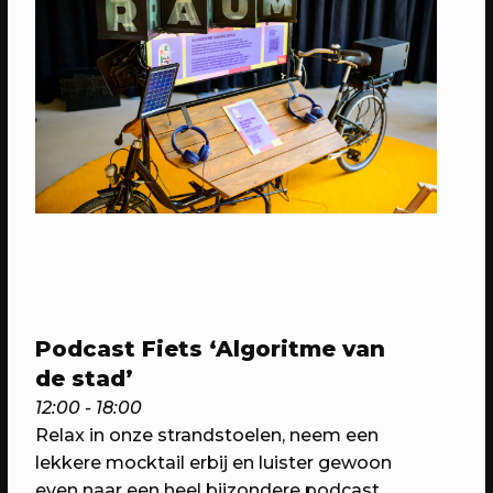
23/11/2023
EVENT
LIFT!
Pitchavond voor Utrechtse
stadmakers
Podcast Fiets ‘Algoritme van
de stad’
12:00 - 18:00
R
elax in onze strandstoelen, neem een
lekkere mocktail erbij en luister gewoon
even naar een heel bijzondere podcast