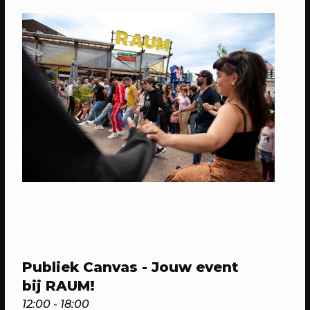
van de Pleinotheek?
21/04/2024
EVENT
Plandeldag: 'opgeraumd staat
netjes!'
wandelen en plastic rapen voor een
Publiek Canvas - Jouw event
groene buurt!
bij RAUM!
12:00 - 18:00