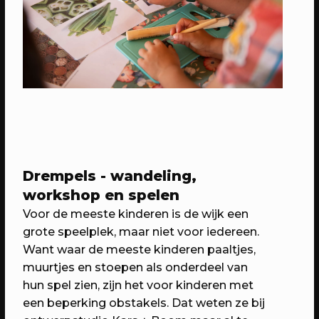
10/09/2023
EVENT
UITfeest
Drempels - wandeling,
Voorproefje van het culturele jaar
workshop en spelen
Voor de meeste kinderen is de wijk een
grote speelplek, maar niet voor iedereen.
Want waar de meeste kinderen paaltjes,
muurtjes en stoepen als onderdeel van
hun spel zien, zijn het voor kinderen met
een beperking obstakels. Dat weten ze bij