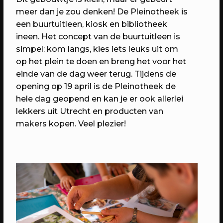
meer dan je zou denken! De Pleinotheek is
een buurtuitleen, kiosk en bibliotheek
ineen. Het concept van de buurtuitleen is
simpel: kom langs, kies iets leuks uit om
op het plein te doen en breng het voor het
einde van de dag weer terug. Tijdens de
opening op 19 april is de Pleinotheek de
hele dag geopend en kan je er ook allerlei
lekkers uit Utrecht en producten van
makers kopen. Veel plezier!
08/09/2023
EVENT
RAUM x MakersPlatform: Meet The
Maker
Een diner en workshop voor creatieve
makers