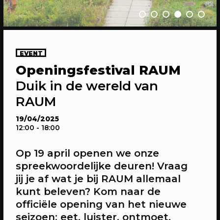
EVENT
Openingsfestival RAUM
20/04/2023
CONFERENTIE
Duik in de wereld van
Gesprekken: Onze stad, ons canvas
RAUM
Over de verdiepende gesprekken op
Onze stad, ons canvas
19/04/2025
12:00
- 18:00
Op 19 april openen we onze
spreekwoordelijke deuren! Vraag
jij je af wat je bij RAUM allemaal
kunt beleven? Kom naar de
officiële opening van het nieuwe
seizoen: eet, luister, ontmoet,