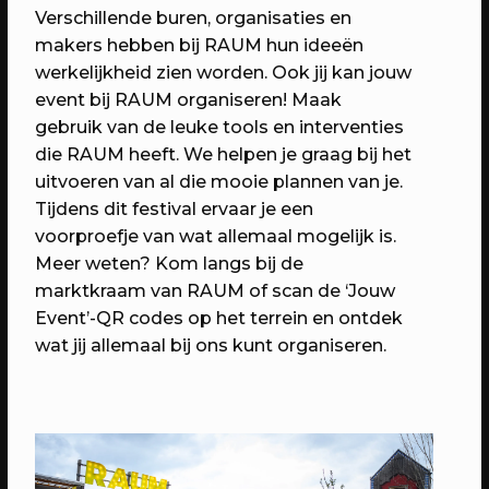
Verschillende buren, organisaties en
makers hebben bij RAUM hun ideeën
werkelijkheid zien worden. Ook jij kan jouw
event bij RAUM organiseren! Maak
gebruik van de leuke tools en interventies
die RAUM heeft. We helpen je graag bij het
uitvoeren van al die mooie plannen van je.
Tijdens dit festival ervaar je een
voorproefje van wat allemaal mogelijk is.
28/04/2024
EVENT
Meer weten? Kom langs bij de
Pleinotheek - Meivakantie zondag
marktkraam van RAUM of scan de ‘Jouw
Vier vakantie bij de Pleinotheek!
Event’-QR codes op het terrein en ontdek
wat jij allemaal bij ons kunt organiseren.