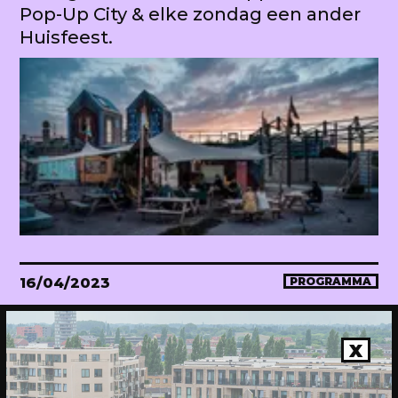
Pop-Up City & elke zondag een ander
Huisfeest.
16/04/2023
PROGRAMMA
WEKEA Opening: Maak mee!
Onthulling van de megahuiskamer
X
van de stad. Met diverse events.