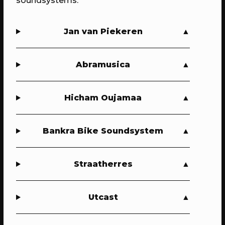
soundsystems.
Jan van Piekeren
10/07/2023
- 19/08/2023
PROGRAMMA
Abramusica
Stadscamping RAUM
Dromen doe je hier, slapen doe je
thuis
Hicham Oujamaa
Bankra Bike Soundsystem
Straatherres
Utcast