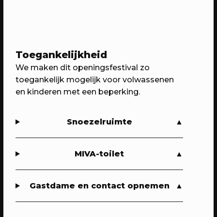
02/03/2024
EVENT
Ben jij de Last (Wo)Man Standing?
Ren of wandel voor het goede doel
Toegankelijkheid
We maken dit openingsfestival zo
toegankelijk mogelijk voor volwassenen
en kinderen met een beperking.
Snoezelruimte
MIVA-toilet
14/04/2024
EVENT
Buurtfeest: opening van de
Gastdame en contact opnemen
Pleinotheek & de Hangout
Vier je samen met ons de opening