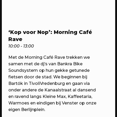
25/05/2023
PROGRAMMA
WEKEA: natafelen
Denk mee over het Berlijnplein als
‘Kop voor Nop’: Morning Café
huiskamer van de stad
Rave
10:00 - 13:00
Met de Morning Café Rave trekken we
samen met de dj’s van Bankra Bike
Soundsystem op hun gekke getunede
fietsen door de stad. We beginnen bij
Bartók in TivoliVredenburg en gaan via
onder andere de Kanaalstraat al dansend
en ravend langs Kleine Max, Kaffeetaria,
Warmoes en eindigen bij Venster op onze
24/06/2023
EVENT
eigen Berlijnplein.
Makers Meet & Eat in Centraal