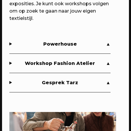
exposities. Je kunt ook workshops volgen
om op zoek te gaan naar jouw eigen
textielstijl.
Powerhouse
Workshop Fashion Atelier
14/05/2023
PROGRAMMA
WEKEA: Speelkamerfeest met Kars
Gesprek Tarz
+ Boom & Nimeto
Met o.a. spelen, verkleden, minidisco
en de onthulling van het
Straatspeelscherm