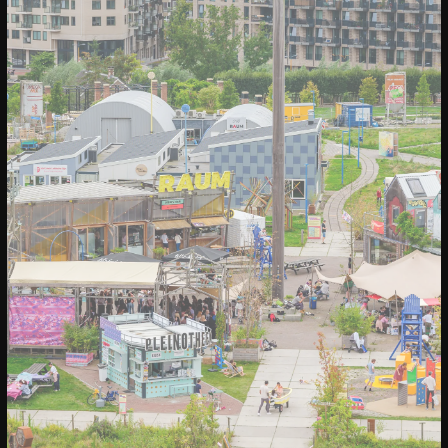
20/04/2023
CONFERENTIE
Sprekers: Onze stad, ons canvas
Over de sprekers van Onze stad, ons
canvas