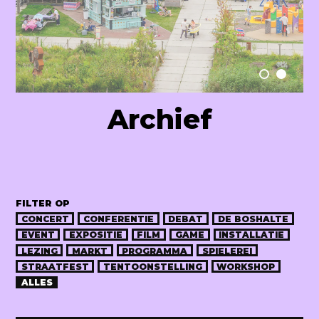
Raum Lab
Archief
FILTER OP
CONCERT
CONFERENTIE
DEBAT
DE BOSHALTE
EVENT
EXPOSITIE
FILM
GAME
INSTALLATIE
LEZING
MARKT
PROGRAMMA
SPIELEREI
STRAATFEST
TENTOONSTELLING
WORKSHOP
ALLES