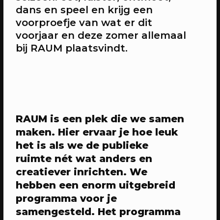
dans en speel en krijg een
voorproefje van wat er dit
20/04/2023
CONFERENTIE
voorjaar en deze zomer allemaal
Workshops: Onze stad, ons canvas
bij RAUM plaatsvindt.
Over de workshops tijdens Onze stad,
ons canvas
RAUM is een plek die we samen
maken. Hier ervaar je hoe leuk
het is als we de publieke
ruimte nét wat anders en
creatiever inrichten. We
hebben een enorm uitgebreid
programma voor je
20/04/2023
EVENT
samengesteld. Het programma