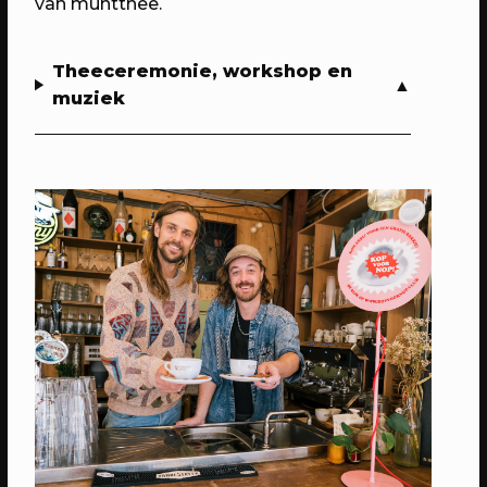
van muntthee.
Theeceremonie, workshop en
muziek
21/05/2023
PROGRAMMA
WEKEA: The hangout
Kom met je vrienden naar het
Berlijnplein voor de ultieme lazy
Sunday afternoon