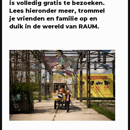
is volledig gratis te bezoeken.
6 jaar RAUM: Vier je mee?
Lees hieronder meer, trommel
Een avond vol verrassingen met het
je vrienden en familie op en
beste van RAUM
duik in de wereld van RAUM.
23/04/2023
PROGRAMMA
WEKEA: Grote Huisraad Veiling
Scoor en verkoop toffe spullen op de
Grote Huisraad Veiling met Emmaus