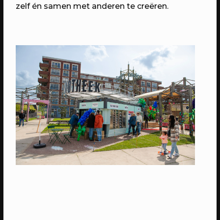
Domstad.
zelf én samen met anderen te creëren.
30/04/2023
PROGRAMMA
WEKEA: Huisfeest met Kapitaal
Utrecht!
Met muziek van Stranded.fm,
GigaSjoelen & nog veel meer.