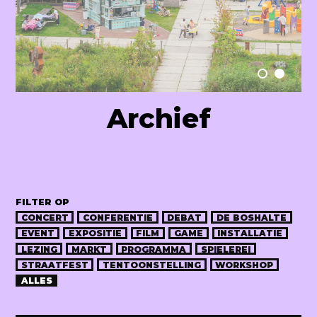
Raum Lab
Archief
FILTER OP
CONCERT
CONFERENTIE
DEBAT
DE BOSHALTE
EVENT
EXPOSITIE
FILM
GAME
INSTALLATIE
LEZING
MARKT
PROGRAMMA
SPIELEREI
STRAATFEST
TENTOONSTELLING
WORKSHOP
ALLES