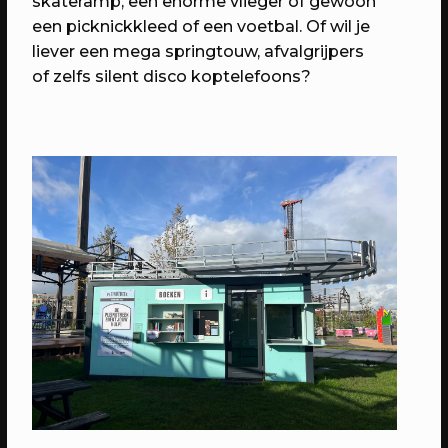
skateramp, een enorme vlieger of gewoon
een picknickkleed of een voetbal. Of wil je
liever een mega springtouw, afvalgrijpers
of zelfs silent disco koptelefoons?
20/05/2023
EVENT
SOUK Utrecht
Kom proeven, horen, zien & beleven!