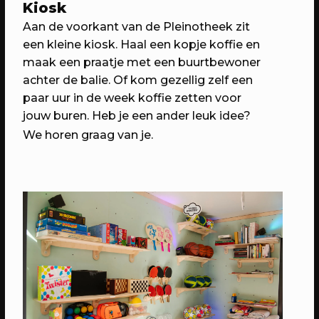
Kiosk
Aan de voorkant van de Pleinotheek zit
een kleine kiosk. Haal een kopje koffie en
maak een praatje met een buurtbewoner
achter de balie. Of kom gezellig zelf een
paar uur in de week koffie zetten voor
jouw buren. Heb je een ander leuk idee?
We horen graag van je.
07/05/2023
PROGRAMMA
WEKEA: Buurtkamerfeest met de
Buurtwerkkamer
Met o.a. lancering Pop Up Plein-o-
theek, wildplukwandeling, zelf kunst
maken, Aanschuifdiner XL & twee
bijzondere exposities over het
thuisgevoel