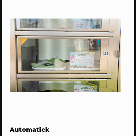
25/05/2023
PROGRAMMA
WEKEA: natafelen
Denk mee over het Berlijnplein als
huiskamer van de stad
24/06/2023
EVENT
Automatiek
Makers Meet & Eat in Centraal