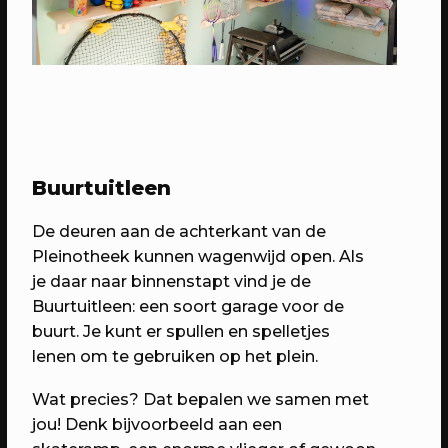
Buurtuitleen
De deuren aan de achterkant van de
14/05/2023
PROGRAMMA
Pleinotheek kunnen wagenwijd open. Als
WEKEA: Speelkamerfeest met Kars
je daar naar binnenstapt vind je de
+ Boom & Nimeto
Buurtuitleen: een soort garage voor de
Met o.a. spelen, verkleden, minidisco
buurt. Je kunt er spullen en spelletjes
en de onthulling van het
lenen om te gebruiken op het plein.
Straatspeelscherm
Wat precies? Dat bepalen we samen met
jou! Denk bijvoorbeeld aan een