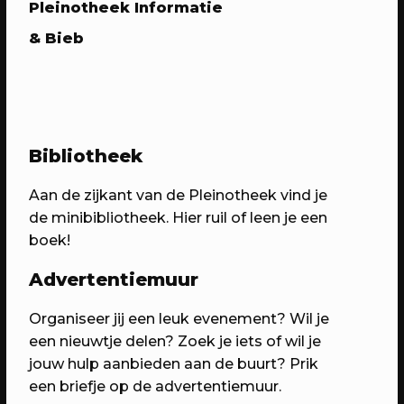
Pleinotheek Informatie
& Bieb
21/05/2023
PROGRAMMA
WEKEA: The hangout
Kom met je vrienden naar het
Bibliotheek
Berlijnplein voor de ultieme lazy
Sunday afternoon
Aan de zijkant van de Pleinotheek vind je
de minibibliotheek. Hier ruil of leen je een
boek!
Advertentiemuur
Organiseer jij een leuk evenement? Wil je
een nieuwtje delen? Zoek je iets of wil je
jouw hulp aanbieden aan de buurt? Prik
een briefje op de advertentiemuur.