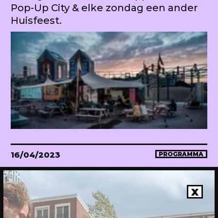
Pop-Up City & elke zondag een ander
Huisfeest.
16/04/2023
PROGRAMMA
WEKEA Opening: Maak mee!
Onthulling van de megahuiskamer
X
van de stad. Met diverse events.