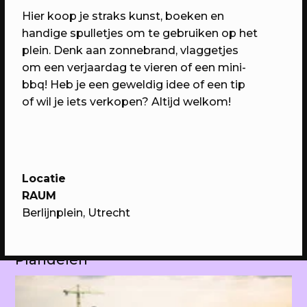
Museum
Hier koop je straks kunst, boeken en
(Digitale) kunst, design, drinks & fun
handige spulletjes om te gebruiken op het
plein. Denk aan zonnebrand, vlaggetjes
om een verjaardag te vieren of een mini-
bbq! Heb je een geweldig idee of een tip
of wil je iets verkopen? Altijd welkom!
Locatie
RAUM
Berlijnplein, Utrecht
01/07/2023
EVENT
Opruimactie met de Plandelman
Plandelen