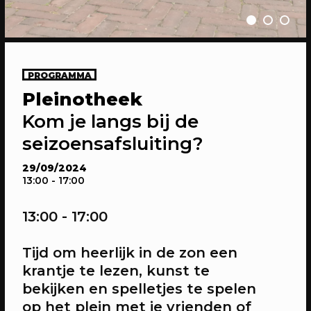
PROGRAMMA
Pleinotheek
20/04/2023
CONFERENTIE
Kom je langs bij de
Gesprekken: Onze stad, ons canvas
seizoensafsluiting?
Over de verdiepende gesprekken op
Onze stad, ons canvas
29/09/2024
13:00
- 17:00
13:00 - 17:00
Tijd om heerlijk in de zon een
krantje te lezen, kunst te
bekijken en spelletjes te spelen
op het plein met je vrienden of