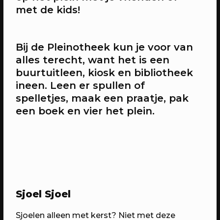
met de kids!
20/04/2023
CONFERENTIE
Bij de Pleinotheek kun je voor van
Workshops: Onze stad, ons canvas
alles terecht, want het is een
Over de workshops tijdens Onze stad,
buurtuitleen, kiosk en bibliotheek
ons canvas
ineen. Leen er spullen of
spelletjes, maak een praatje, pak
een boek en vier het plein.
Sjoel Sjoel
20/04/2023
EVENT
Sjoelen alleen met kerst? Niet met deze