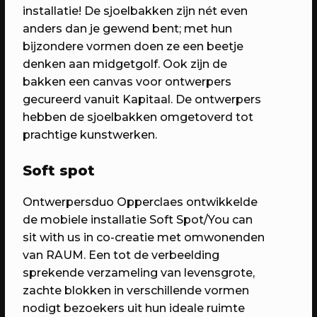
6 jaar RAUM: Vier je mee?
installatie! De sjoelbakken zijn nét even
Een avond vol verrassingen met het
anders dan je gewend bent; met hun
beste van RAUM
bijzondere vormen doen ze een beetje
denken aan midgetgolf. Ook zijn de
bakken een canvas voor ontwerpers
gecureerd vanuit Kapitaal. De ontwerpers
hebben de sjoelbakken omgetoverd tot
prachtige kunstwerken.
Soft spot
Ontwerpersduo Opperclaes ontwikkelde
de mobiele installatie Soft Spot/You can
sit with us in co-creatie met omwonenden
23/04/2023
PROGRAMMA
van RAUM. Een tot de verbeelding
WEKEA: Grote Huisraad Veiling
sprekende verzameling van levensgrote,
Scoor en verkoop toffe spullen op de
zachte blokken in verschillende vormen
Grote Huisraad Veiling met Emmaus
nodigt bezoekers uit hun ideale ruimte