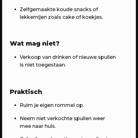
Domstad.
Zelfgemaakte koude snacks of
lekkernijen zoals cake of koekjes.
Wat mag niet?
Verkoop van drinken of nieuwe spullen
is niet toegestaan.
30/04/2023
PROGRAMMA
Praktisch
WEKEA: Huisfeest met Kapitaal
Utrecht!
Ruim je eigen rommel op.
Met muziek van Stranded.fm,
Neem niet verkochte spullen weer
GigaSjoelen & nog veel meer.
mee naar huis.