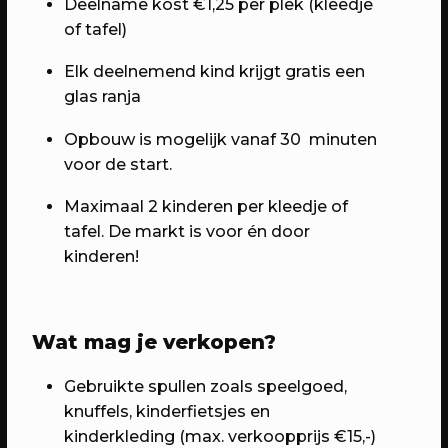
Deelname kost €1,25 per plek (kleedje
6 jaar RAUM: Vier je mee?
of tafel)
Een avond vol verrassingen met het
beste van RAUM
Elk deelnemend kind krijgt gratis een
glas ranja
Opbouw is mogelijk vanaf 30 minuten
voor de start.
Maximaal 2 kinderen per kleedje of
tafel.
De markt is voor én door
kinderen!
Wat mag je verkopen?
23/04/2023
PROGRAMMA
WEKEA: Grote Huisraad Veiling
Gebruikte spullen zoals speelgoed,
Scoor en verkoop toffe spullen op de
knuffels, kinderfietsjes en
Grote Huisraad Veiling met Emmaus
kinderkleding (max. verkoopprijs €15,-)