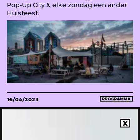
Pop-Up City & elke zondag een ander
Huisfeest.
16/04/2023
PROGRAMMA
WEKEA Opening: Maak mee!
Onthulling van de megahuiskamer
X
van de stad. Met diverse events.