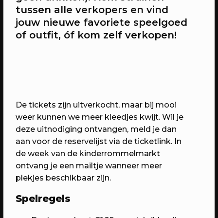
tussen alle verkopers en vind
jouw nieuwe favoriete speelgoed
20/04/2023
CONFERENTIE
of outfit, ó
f kom zelf verkopen!
Workshops: Onze stad, ons canvas
Over de workshops tijdens Onze stad,
ons canvas
De tickets zijn uitverkocht, maar bij mooi
weer kunnen we meer kleedjes kwijt. Wil je
deze uitnodiging ontvangen, meld je dan
aan voor de reservelijst via de ticketlink. In
de week van de kinderrommelmarkt
ontvang je een mailtje wanneer meer
plekjes beschikbaar zijn.
Spelregels
20/04/2023
EVENT