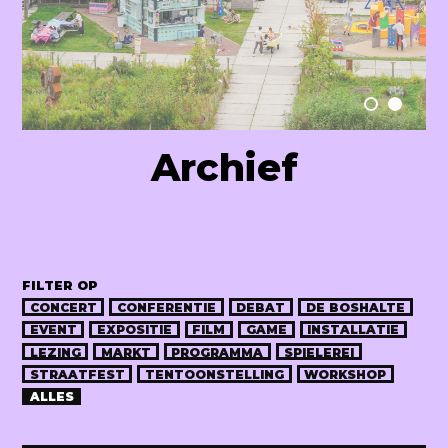
Raum Lab
Archief
FILTER OP
CONCERT
CONFERENTIE
DEBAT
DE BOSHALTE
EVENT
EXPOSITIE
FILM
GAME
INSTALLATIE
LEZING
MARKT
PROGRAMMA
SPIELEREI
STRAATFEST
TENTOONSTELLING
WORKSHOP
ALLES