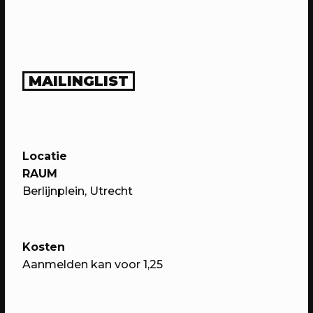
MAILINGLIST
Locatie
14/05/2023
PROGRAMMA
RAUM
Berlijnplein, Utrecht
WEKEA: Speelkamerfeest met Kars
+ Boom & Nimeto
Met o.a. spelen, verkleden, minidisco
Kosten
en de onthulling van het
Aanmelden kan voor 1,25
Straatspeelscherm