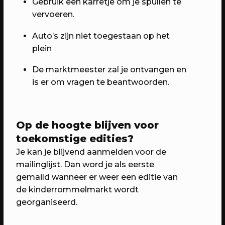
Gebruik een karretje om je spullen te
vervoeren.
Auto’s zijn niet toegestaan op het
plein
De marktmeester zal je ontvangen en
is er om vragen te beantwoorden.
07/05/2023
PROGRAMMA
Op de hoogte blijven voor
WEKEA: Buurtkamerfeest met de
toekomstige edities?
Buurtwerkkamer
Je kan je blijvend aanmelden voor de
Met o.a. lancering Pop Up Plein-o-
mailinglijst. Dan word je als eerste
theek, wildplukwandeling, zelf kunst
gemaild wanneer er weer een editie van
maken, Aanschuifdiner XL & twee
de kinderrommelmarkt wordt
bijzondere exposities over het
georganiseerd.
thuisgevoel