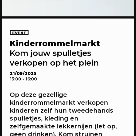
EVENT
Kinderrommelmarkt
20/04/2023
CONFERENTIE
Kom jouw spulletjes
Gesprekken: Onze stad, ons canvas
verkopen op het plein
Over de verdiepende gesprekken op
Onze stad, ons canvas
21/09/2025
13:00
- 16:00
Op deze gezellige
kinderrommelmarkt verkopen
kinderen zelf hun tweedehands
spulletjes, kleding en
zelfgemaakte lekkernijen (let op,
geen drinken). Kom struinen