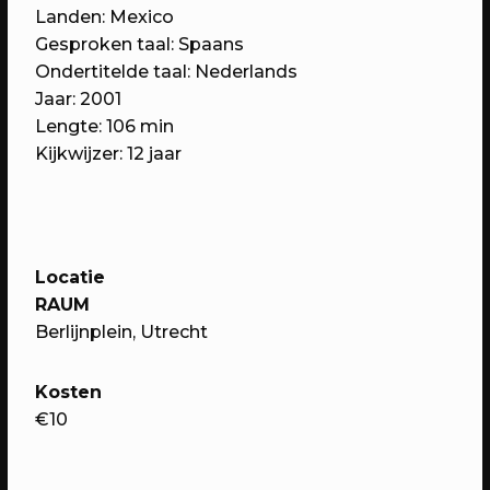
Landen: Mexico
Gesproken taal: Spaans
Ondertitelde taal: Nederlands
Jaar: 2001
Lengte: 106 min
Kijkwijzer: 12 jaar
07/05/2023
PROGRAMMA
Locatie
WEKEA: Buurtkamerfeest met de
RAUM
Buurtwerkkamer
Berlijnplein, Utrecht
Met o.a. lancering Pop Up Plein-o-
theek, wildplukwandeling, zelf kunst
Kosten
maken, Aanschuifdiner XL & twee
€10
bijzondere exposities over het
thuisgevoel