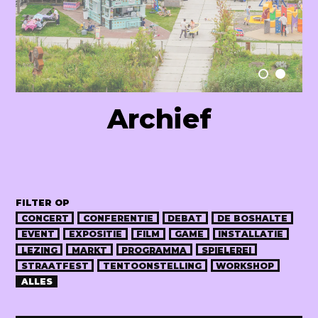
Raum Lab
Archief
FILTER OP
CONCERT
CONFERENTIE
DEBAT
DE BOSHALTE
EVENT
EXPOSITIE
FILM
GAME
INSTALLATIE
LEZING
MARKT
PROGRAMMA
SPIELEREI
STRAATFEST
TENTOONSTELLING
WORKSHOP
ALLES