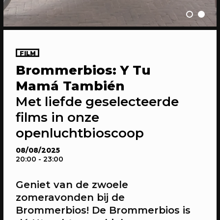
FILM
Brommerbios: Y Tu
20/04/2023
CONFERENTIE
Mamá También
Gesprekken: Onze stad, ons canvas
Met liefde geselecteerde
Over de verdiepende gesprekken op
Onze stad, ons canvas
films in onze
openluchtbioscoop
08/08/2025
20:00
- 23:00
Geniet van de zwoele
zomeravonden bij de
Brommerbios! De Brommerbios is