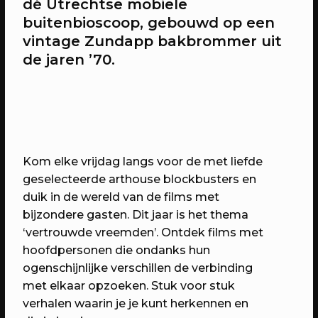
dé Utrechtse mobiele
buitenbioscoop, gebouwd op een
vintage Zundapp bakbrommer uit
20/04/2023
CONFERENTIE
de jaren ’70.
Workshops: Onze stad, ons canvas
Over de workshops tijdens Onze stad,
ons canvas
Kom elke vrijdag langs voor de met liefde
geselecteerde arthouse blockbusters en
duik in de wereld van de films met
bijzondere gasten. Dit jaar is het thema
‘vertrouwde vreemden’. Ontdek films met
hoofdpersonen die ondanks hun
ogenschijnlijke verschillen de verbinding
met elkaar opzoeken. Stuk voor stuk
20/04/2023
verhalen waarin je je kunt herkennen en
EVENT