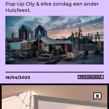
Pop-Up City & elke zondag een ander
Huisfeest.
16/04/2023
PROGRAMMA
WEKEA Opening: Maak mee!
Onthulling van de megahuiskamer
X
van de stad. Met diverse events.