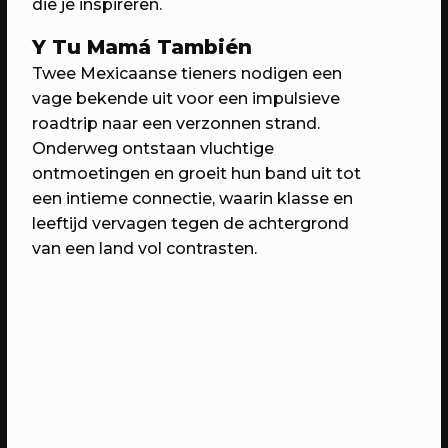
die je inspireren.
6 jaar RAUM: Vier je mee?
Een avond vol verrassingen met het
Y Tu Mamá También
beste van RAUM
Twee Mexicaanse tieners nodigen een
vage bekende uit voor een impulsieve
roadtrip naar een verzonnen strand.
Onderweg ontstaan vluchtige
ontmoetingen en groeit hun band uit tot
een intieme connectie, waarin klasse en
leeftijd vervagen tegen de achtergrond
van een land vol contrasten.
23/04/2023
PROGRAMMA
WEKEA: Grote Huisraad Veiling
Scoor en verkoop toffe spullen op de
Grote Huisraad Veiling met Emmaus