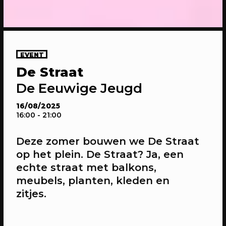
EVENT
De Straat
20/04/2023
CONFERENTIE
De Eeuwige Jeugd
Gesprekken: Onze stad, ons canvas
Over de verdiepende gesprekken op
16/08/2025
16:00
- 21:00
Onze stad, ons canvas
Deze zomer bouwen we De Straat
op het plein. De Straat? Ja, een
echte straat met balkons,
meubels, planten, kleden en
zitjes.