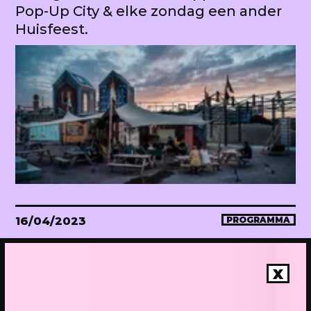
Pop-Up City & elke zondag een ander
Huisfeest.
16/04/2023
PROGRAMMA
WEKEA Opening: Maak mee!
Onthulling van de megahuiskamer
X
van de stad. Met diverse events.