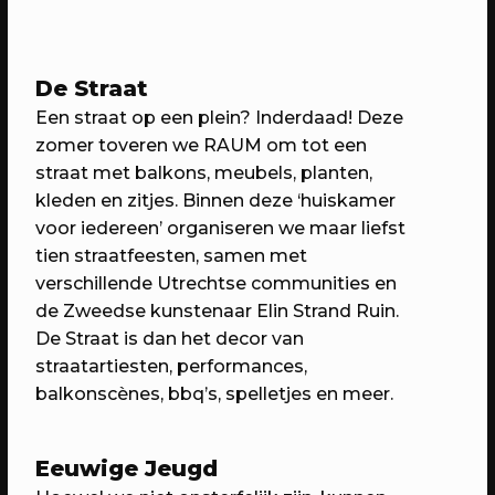
20/04/2023
CONFERENTIE
De Straat
Workshops: Onze stad, ons canvas
Een straat op een plein? Inderdaad! Deze
Over de workshops tijdens Onze stad,
zomer toveren we RAUM om tot een
ons canvas
straat met balkons, meubels, planten,
kleden en zitjes. Binnen deze ‘huiskamer
voor iedereen’ organiseren we maar liefst
tien straatfeesten, samen met
verschillende Utrechtse communities en
de Zweedse kunstenaar Elin Strand Ruin.
De Straat is dan het decor van
straatartiesten, performances,
balkonscènes, bbq’s, spelletjes en meer.
Eeuwige Jeugd
20/04/2023
EVENT