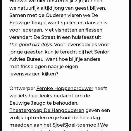
Hoewel we niet onsterfelijk zijn, kunnen
6 jaar RAUM: Vier je mee?
we natuurlijk altijd jong van geest blijven.
Een avond vol verrassingen met het
Samen met de Ouderen vieren we De
beste van RAUM
Eeuwige Jeugd, want spelen en dansen is
voor iedereen. Met visnetten en flessen
verandert De Straat in een huisfeest uit
the good old days
. Voor levensadvies voor
jonge geesten kun je terecht bij het
Senior
Advies Bureau, want hoe blijf je anders
met frisse ogen naar je eigen
levensvragen kijken?
Ontwerper
Femke Hoppenbrouwer
heeft
wel iets heel leuks bedacht om de
23/04/2023
PROGRAMMA
Eeuwige Jeugd te behouden.
WEKEA: Grote Huisraad Veiling
Theatergroep De Hangouderen
geven een
Scoor en verkoop toffe spullen op de
vrolijk optreden en je kunt de hele dag
Grote Huisraad Veiling met Emmaus
meedoen aan het SjoelSjoel-toernooi! We