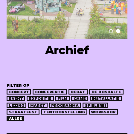
Raum Lab
Archief
FILTER OP
CONCERT
CONFERENTIE
DEBAT
DE BOSHALTE
EVENT
EXPOSITIE
FILM
GAME
INSTALLATIE
LEZING
MARKT
PROGRAMMA
SPIELEREI
STRAATFEST
TENTOONSTELLING
WORKSHOP
ALLES