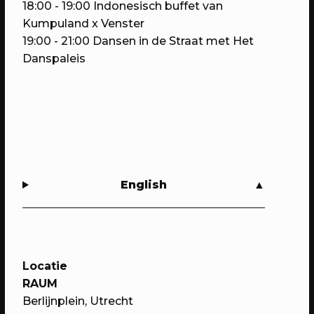
18:00 - 19:00
Indonesisch buffet van
Kumpuland x Venster
19:00 - 21:00
Dansen in de Straat met Het
Danspaleis
07/05/2023
PROGRAMMA
WEKEA: Buurtkamerfeest met de
English
Buurtwerkkamer
Met o.a. lancering Pop Up Plein-o-
theek, wildplukwandeling, zelf kunst
maken, Aanschuifdiner XL & twee
Locatie
bijzondere exposities over het
RAUM
thuisgevoel
Berlijnplein, Utrecht