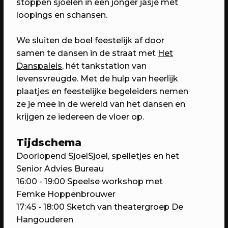
Domstad.
stoppen sjoelen in een jonger jasje met
loopings en schansen.
We sluiten de boel feestelijk af door
samen te dansen in de straat met
Het
Danspaleis
, hét tankstation van
levensvreugde. Met de hulp van heerlijk
plaatjes en feestelijke begeleiders nemen
ze je mee in de wereld van het dansen en
krijgen ze iedereen de vloer op.
Tijdschema
30/04/2023
PROGRAMMA
Doorlopend
SjoelSjoel, spelletjes en het
WEKEA: Huisfeest met Kapitaal
Senior Advies Bureau
Utrecht!
16:00 - 19:00
Speelse workshop met
Met muziek van Stranded.fm,
Femke Hoppenbrouwer
GigaSjoelen & nog veel meer.
17:45 - 18:00
Sketch van theatergroep De
Hangouderen