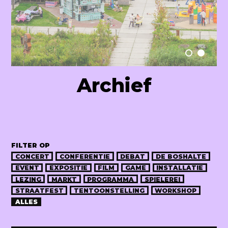
Raum Lab
Archief
FILTER OP
CONCERT
CONFERENTIE
DEBAT
DE BOSHALTE
EVENT
EXPOSITIE
FILM
GAME
INSTALLATIE
LEZING
MARKT
PROGRAMMA
SPIELEREI
STRAATFEST
TENTOONSTELLING
WORKSHOP
ALLES