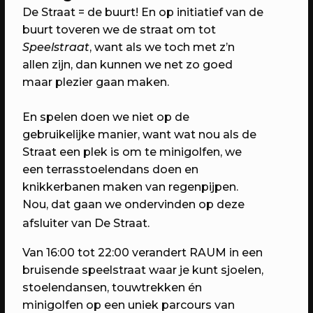
6 jaar RAUM: Vier je mee?
De Straat = de buurt! En op initiatief van de
Een avond vol verrassingen met het
buurt toveren we de straat om tot
beste van RAUM
Speelstraat
, want als we toch met z’n
allen zijn, dan kunnen we net zo goed
maar plezier gaan maken.
En spelen doen we niet op de
gebruikelijke manier, want wat nou als de
Straat een plek is om te minigolfen, we
een terrasstoelendans doen en
knikkerbanen maken van regenpijpen.
Nou, dat gaan we ondervinden op deze
afsluiter van De Straat.
23/04/2023
PROGRAMMA
Van 16:00 tot 22:00 verandert RAUM in een
WEKEA: Grote Huisraad Veiling
bruisende speelstraat waar je kunt sjoelen,
Scoor en verkoop toffe spullen op de
stoelendansen, touwtrekken én
Grote Huisraad Veiling met Emmaus
minigolfen op een uniek parcours van