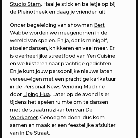
Domstad.
Studio Stam
. Haal je stick en balletje op bij
de Pleinotheek en daag je vrienden uit!
Onder begeleiding van showman
Bert
Wabbe
worden we meegenomen in de
wereld van spelen. En ja, dat is minigolf,
stoelendansen, knikkeren en veel meer. Er
is overheerlijke streetfood van
Yen Cuisine
en we luisteren naar prachtige gedichten.
En je kunt jouw persoonlijke nieuws laten
vereeuwigen met een prachtige karikatuur
in de Personal News Vending Machine
30/04/2023
PROGRAMMA
door
Liping Hua
. Later op de avond is er
WEKEA: Huisfeest met Kapitaal
tijdens het spelen ruimte om te dansen
Utrecht!
met de straatmuzikanten van
De
Met muziek van Stranded.fm,
Voorkamer
. Genoeg te doen, dus kom
GigaSjoelen & nog veel meer.
samen en maak er een feestelijke afsluiter
van in De Straat.