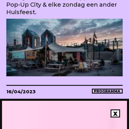
Pop-Up City & elke zondag een ander
Huisfeest.
16/04/2023
PROGRAMMA
WEKEA Opening: Maak mee!
Onthulling van de megahuiskamer
X
van de stad. Met diverse events.