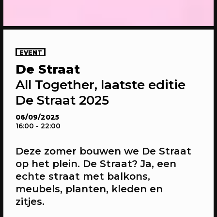
EVENT
De Straat
20/04/2023
CONFERENTIE
All Together, laatste editie
Gesprekken: Onze stad, ons canvas
De Straat 2025
Over de verdiepende gesprekken op
Onze stad, ons canvas
06/09/2025
16:00
- 22:00
Deze zomer bouwen we De Straat
op het plein. De Straat? Ja, een
echte straat met balkons,
meubels, planten, kleden en
zitjes.