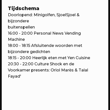
Tijdschema
Doorlopend:
Minigolfen, SjoelSjoel &
bijzondere
buitenspellen
16:00
- 20:00
Personal News Vending
Machine
18:00 - 18:15
Afsluitende woorden met
bijzondere gedichten
07/05/2023
PROGRAMMA
18:15
- 20:00
Heerlijk eten met Yen Cuisine
WEKEA: Buurtkamerfeest met de
20:30 - 22:00
Culture Shock en de
Buurtwerkkamer
Voorkamer presents: Oriol Marès & Talal
Met o.a. lancering Pop Up Plein-o-
Fayad'
theek, wildplukwandeling, zelf kunst
maken, Aanschuifdiner XL & twee
bijzondere exposities over het
thuisgevoel