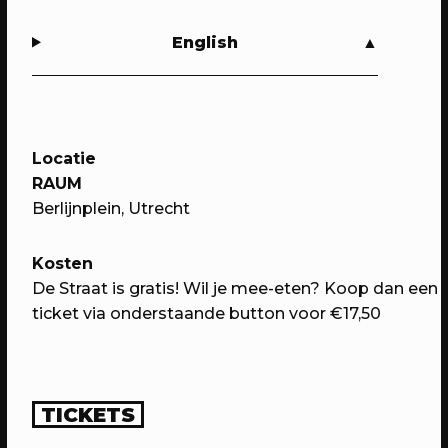
English
Locatie
RAUM
Berlijnplein, Utrecht
14/05/2023
PROGRAMMA
Kosten
WEKEA: Speelkamerfeest met Kars
De Straat is gratis! Wil je mee-eten? Koop dan een
+ Boom & Nimeto
ticket via onderstaande button voor €17,50
Met o.a. spelen, verkleden, minidisco
en de onthulling van het
Straatspeelscherm
TICKETS