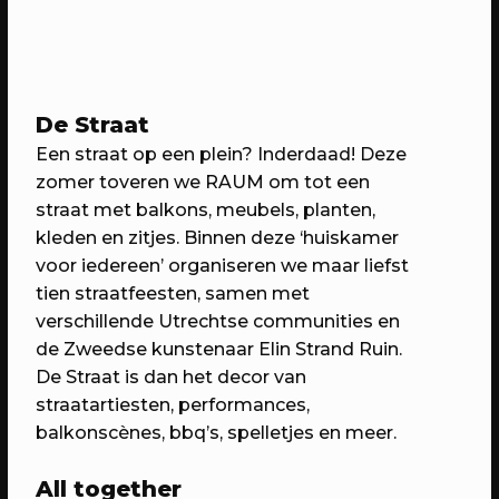
20/04/2023
CONFERENTIE
Workshops: Onze stad, ons canvas
De Straat
Over de workshops tijdens Onze stad,
Een straat op een plein? Inderdaad! Deze
ons canvas
zomer toveren we RAUM om tot een
straat met balkons, meubels, planten,
kleden en zitjes. Binnen deze ‘huiskamer
voor iedereen’ organiseren we maar liefst
tien straatfeesten, samen met
verschillende Utrechtse communities en
de Zweedse kunstenaar Elin Strand Ruin.
De Straat is dan het decor van
straatartiesten, performances,
balkonscènes, bbq’s, spelletjes en meer.
20/04/2023
EVENT
All together